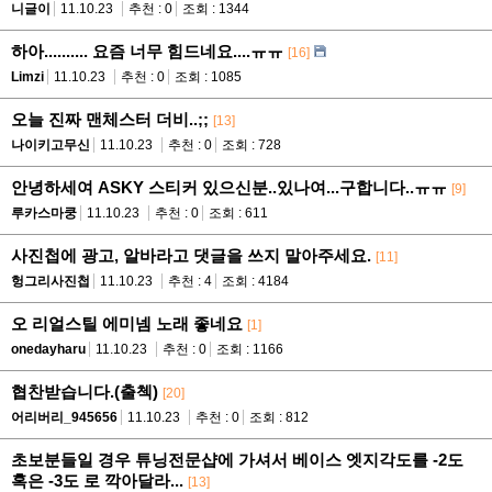
니글이
11.10.23
추천 : 0
조회 : 1344
하아.......... 요즘 너무 힘드네요....ㅠㅠ
[16]
Limzi
11.10.23
추천 : 0
조회 : 1085
오늘 진짜 맨체스터 더비..;;
[13]
나이키고무신
11.10.23
추천 : 0
조회 : 728
안녕하세여 ASKY 스티커 있으신분..있나여...구합니다..ㅠㅠ
[9]
루카스마쿵
11.10.23
추천 : 0
조회 : 611
사진첩에 광고, 알바라고 댓글을 쓰지 말아주세요.
[11]
헝그리사진첩
11.10.23
추천 : 4
조회 : 4184
오 리얼스틸 에미넴 노래 좋네요
[1]
onedayharu
11.10.23
추천 : 0
조회 : 1166
협찬받습니다.(출첵)
[20]
어리버리_945656
11.10.23
추천 : 0
조회 : 812
초보분들일 경우 튜닝전문샵에 가셔서 베이스 엣지각도를 -2도
혹은 -3도 로 깍아달라...
[13]