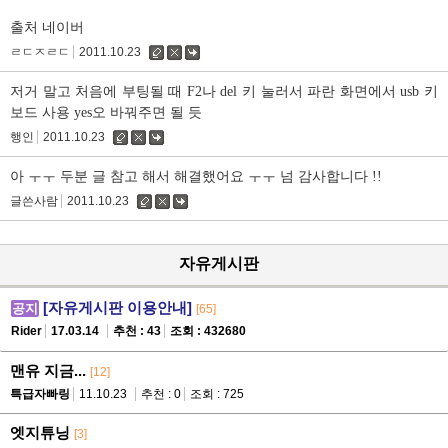
출처 네이버
ㄹㄷㅈㄹㄷ
2011.10.23
수
삭
댓
정
제
글
저거 말고 처음에 부팅될 때 F2나 del 키 눌러서 파란 화면에서 usb 키
보드 사용 yes오 바꿔주면 될 듯
행인
2011.10.23
수
삭
댓
정
제
글
아 ㅜㅜ 두분 글 참고 해서 해결했어요 ㅜㅜ 넘 감사합니다 !!
글쓴사람
2011.10.23
수
삭
댓
정
제
글
자유게시판
[자유게시판 이용안내]
공지
[65]
Rider
17.03.14
추천 : 43
조회 : 432680
맨유 지금...
[12]
특급자빠링
11.10.23
추천 : 0
조회 : 725
엣지튜닝
[3]