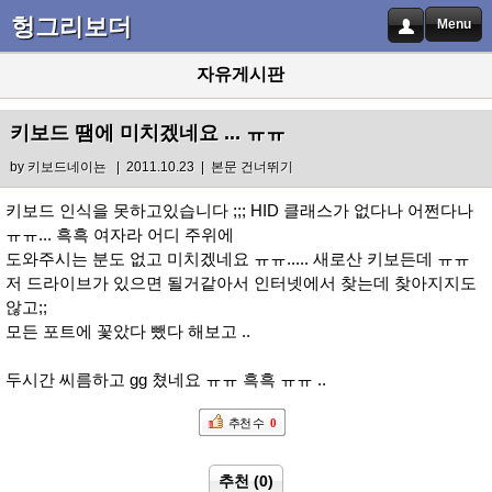
헝그리보더
Menu
자유게시판
키보드 땜에 미치겠네요 ... ㅠㅠ
by
키보드네이뇬
| 2011.10.23 |
본문 건너뛰기
키보드 인식을 못하고있습니다 ;;; HID 클래스가 없다나 어쩐다나
ㅠㅠ... 흑흑 여자라 어디 주위에
도와주시는 분도 없고 미치겠네요 ㅠㅠ..... 새로산 키보든데 ㅠㅠ
저 드라이브가 있으면 될거같아서 인터넷에서 찾는데 찾아지지도
않고;;
모든 포트에 꽃았다 뺐다 해보고 ..
두시간 씨름하고 gg 쳤네요 ㅠㅠ 흑흑 ㅠㅠ ..
추천 수
0
추천 (0)