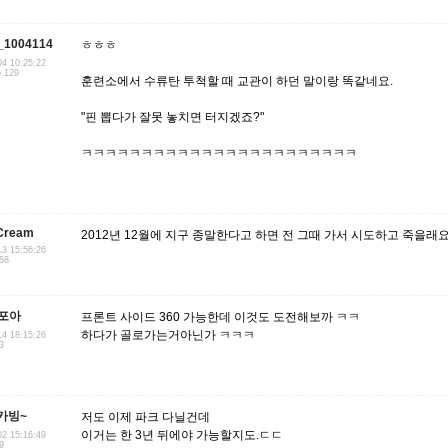
1004114
ㅎㅎㅎ
04 10:25:22
6.129
훈련소에서 수류탄 투척할 때 교관이 하던 말이랑 똑같네요.
"핀 뽑다가 잘못 놓치면 터지겠죠?"
ㅋㅋㅋㅋㅋㅋㅋㅋㅋㅋㅋㅋㅋㅋㅋㅋㅋㅋㅋㅋㅋㅋㅋ
Cream
2012년 12월에 지구 종말한다고 하면 전 그때 가서 시도하고 죽을래요
13 15:56:26
158
포아
프론트 사이드 360 가능한데 이것도 도전해보까 ㅋㅋ
하다가 골로가는거아닌가 ㅋㅋㅋ
14 18:15:26
3
n카빙~
저도 이제 파크 다닐건데
이거는 한 3년 뒤에야 가능할지도.ㄷㄷ
02 15:16:49
9