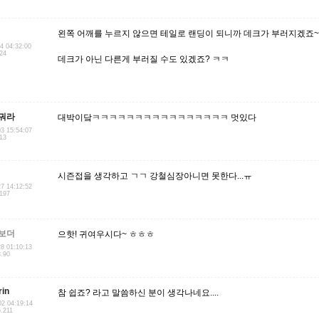
왼쪽 어깨를 누르지 않으면 테일로 랜딩이 되니까 데크가 부러지겠죠~
24 04:32:00
.24
데크가 아닌 다른게 부러질 수도 있겠죠? ㅋㅋ
궈라
대박이닼ㅋㅋㅋㅋㅋㅋㅋㅋㅋㅋㅋㅋㅋㅋㅋㅋ 멋있다
03 15:54:07
.13
시즌접을 생각하고 ㄱㄱ 강철심장아니면 못한다...ㅠ
27 14:12:52
.197
보더
으핫! 귀여우시다~ ㅎㅎㅎ
28 01:10:13
3.90
in
참 쉽죠? 라고 말씀하신 분이 생각나네요....
02 04:19:14
5.211