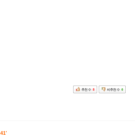
추천 수
8
비추천 수
0
'41'