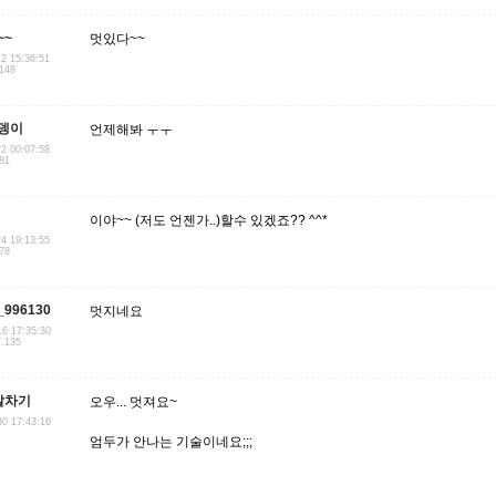
~~
멋있다~~
12 15:36:51
.148
뎅이
언제해봐 ㅜㅜ
22 00:07:58
181
이야~~ (저도 언젠가..)할수 있겠죠?? ^^*
24 19:13:55
.78
996130
멋지네요
16 17:35:30
7.135
발차기
오우... 멋져요~
30 17:43:16
엄두가 안나는 기술이네요;;;