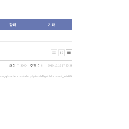
장터
기타
조회 수
추천 수
39054
8
2010.10.16 17:25:38
hungryboarder.com/index.php?mid=Bigair&document_srl=907