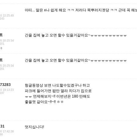
아띠... 말은 x나 쉽게 해요 ㅋㅋ 저러다 목뿌러지겟당 ㅋㅋ 근데 꼭 해
03 22:25:49
.143
토
간을 집에 놓고 오면 할수 있을거같아요~ㅠㅠㅠㅠㅠㅠㅠㅠㅠㅠ
05 20:25:34
.201
0
토
간을 집에 놓고 오면 할수 있을거같아요~ㅠㅠㅠㅠㅠㅠㅠㅠㅠㅠ
05 20:25:34
.201
973283
헝글동영상 보면 나도할수있겠구나 하고
10 19:13:23
파크에 들어가면 팝만 열라 치다가 집으로
.197
ㅠㅠ 언제해보지~!! 이번년은 180 만해도
좋을껏 같아요~!!~!! ㅎㅎ
e31
멋지십니다!
30 17:42:38
188