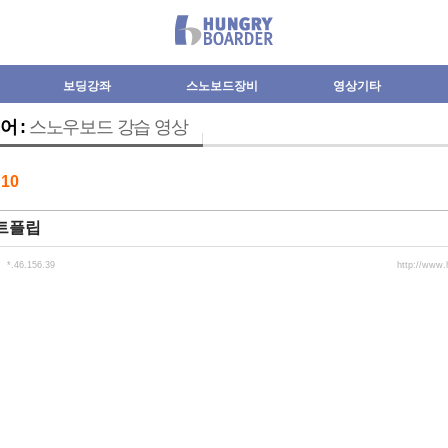
보딩강좌
스노보드장비
영상기타
어 :
스노우보드 강습 영상
수
10
트플립
*.46.156.39
http://www.