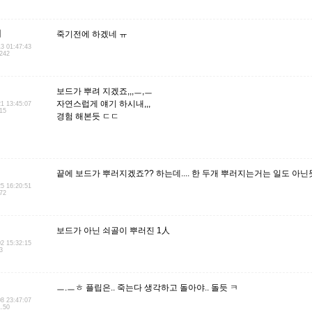
더
죽기전에 하겠네 ㅠ
13 01:47:43
.242
보드가 뿌려 지겠죠,,,ㅡ,ㅡ
자연스럽게 얘기 하시내,,,
21 13:45:07
.15
경험 해본듯 ㄷㄷ
끝에 보드가 뿌러지겠죠?? 하는데.... 한 두개 뿌러지는거는 일도 아닌
25 16:20:51
.72
보드가 아닌 쇠골이 뿌러진 1人
02 15:32:15
3
ㅡ.ㅡㅎ 플립은.. 죽는다 생각하고 돌아야.. 돌듯 ㅋ
08 23:47:07
1.50