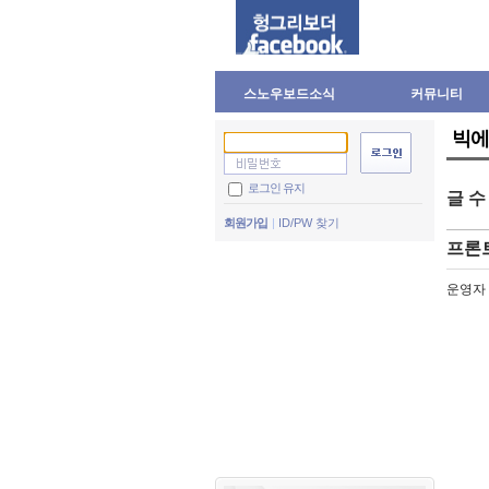
스노우보드소식
커뮤니티
빅에
로그인 유지
글 
회원가입
ID/PW 찾기
프론
운영자