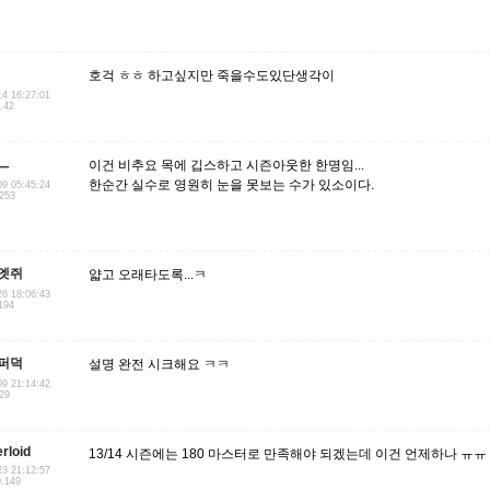
호걱 ㅎㅎ 하고싶지만 죽을수도있단생각이
14 16:27:01
.42
ㅡ
이건 비추요 목에 깁스하고 시즌아웃한 한명임...
한순간 실수로 영원히 눈을 못보는 수가 있소이다.
09 05:45:24
.253
엣쥐
얇고 오래타도록...ㅋ
26 18:06:43
194
퍼덕
설명 완전 시크해요 ㅋㅋ
09 21:14:42
.29
rloid
13/14 시즌에는 180 마스터로 만족해야 되겠는데 이건 언제하나 ㅠㅠ
23 21:12:57
0.149