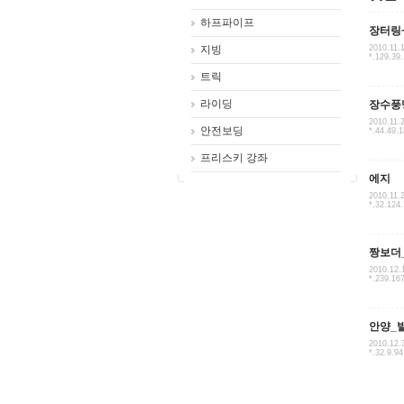
하프파이프
장터링
지빙
2010.11.
*.129.39
트릭
라이딩
장수풍
2010.11.
안전보딩
*.44.49.
프리스키 강좌
에지
2010.11.
*.32.124
짱보더_
2010.12.
*.239.16
안양_
2010.12.
*.32.9.94