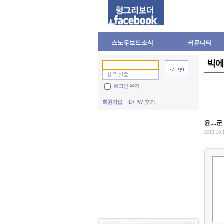
스노우보드소식
커뮤니티
빅에
로그인 유지
회원가입
ID/PW 찾기
윤....군
2013.10.