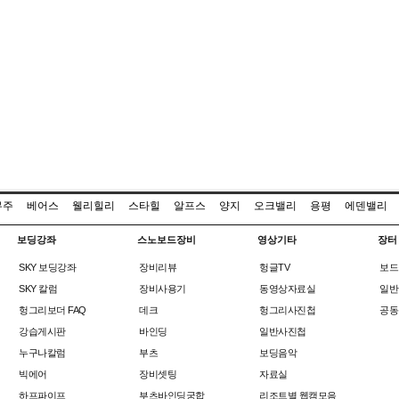
무주
베어스
웰리힐리
스타힐
알프스
양지
오크밸리
용평
에덴밸리
보딩강좌
스노보드장비
영상기타
장터
SKY 보딩강좌
장비리뷰
헝글TV
보드
SKY 칼럼
장비사용기
동영상자료실
일반
헝그리보더 FAQ
데크
헝그리사진첩
공동
강습게시판
바인딩
일반사진첩
누구나칼럼
부츠
보딩음악
빅에어
장비셋팅
자료실
하프파이프
부츠바인딩궁합
리조트별 웹캠모음