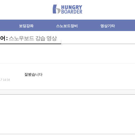
보딩강좌
스노보드장비
영상기타
어 :
스노우보드 강습 영상
잘봤습니다
17 14:34