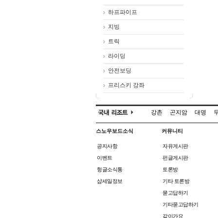
하프파이프
지빙
트릭
라이딩
안전보딩
프리스키 강좌
강촌
곤지암
대명
스노우보드소식
커뮤니티
공지사항
자유게시판
이벤트
펀글게시판
헝글소식통
토론방
샵세일정보
기타 토론방
묻고답하기
기타묻고답하기
같이가요