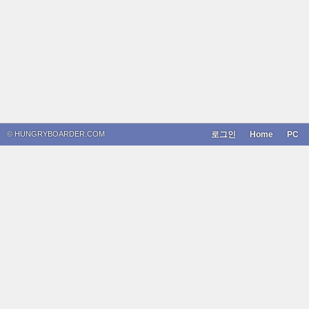
© HUNGRYBOARDER.COM
로그인
Home
PC