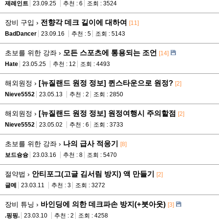
제레인트
23.09.25
추천 : 6
조회 : 3524
전향각 데크 길이에 대하여
장비 구입 ›
[11]
BadDancer
23.09.16
추천 : 5
조회 : 5143
모든 스포츠에 통용되는 조언
초보를 위한 강좌 ›
[14]
Hate
23.05.25
추천 : 12
조회 : 4493
[뉴질랜드 원정 정보] 퀸스타운으로 원정?
해외원정 ›
[2]
Nieve5552
23.05.13
추천 : 2
조회 : 2850
[뉴질랜드 원정 정보] 원정여행시 주의할점
해외원정 ›
[2]
Nieve5552
23.05.02
추천 : 6
조회 : 3733
나의 급사 적응기
초보를 위한 강좌 ›
[8]
보드슝슝
23.03.16
추천 : 8
조회 : 5470
안티포그(고글 김서림 방지) 액 만들기
절약법 ›
[2]
글메
23.03.11
추천 : 3
조회 : 3272
바인딩에 의한 데크파손 방지(+붓아웃)
장비 튜닝 ›
[3]
.핑핑.
23.03.10
추천 : 2
조회 : 4258