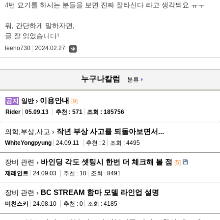
4번 묘기를 하시는 분들을 보면 진짜 잘타신다 라고 생각되요 ㅠㅜ
뭐, 간단하게 말하자면,
글 잘 읽었습니다!
leeho730
2024.02.27
댓
글
누구나칼럼
분류
이용안내
공지
일반 ›
[9]
Rider
05.09.13
추천 : 571
조회 : 185756
작년 부상 사고를 되돌아보면서...
의학,부상,사고 ›
WhiteYongpyung
24.09.11
추천 : 2
조회 : 4495
바인딩 각도 셋팅시 한번 더 체크해 볼 점
장비 관련 ›
[5]
제레인트
24.09.03
추천 : 10
조회 : 8491
BC STREAM 함마 모델 라인업 설명
장비 관련 ›
미친스키
24.08.10
추천 : 0
조회 : 4185