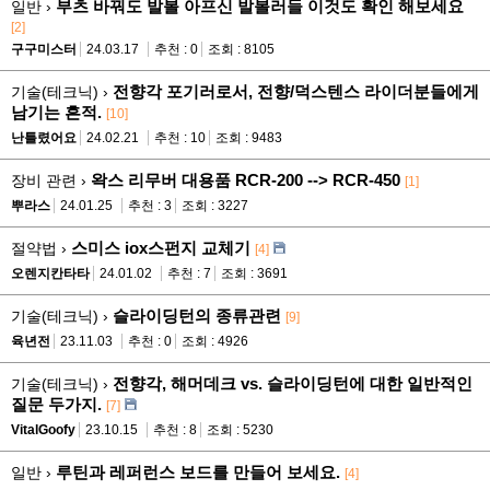
부츠 바꿔도 발볼 아프신 발볼러들 이것도 확인 해보세요
일반 ›
[2]
구구미스터
24.03.17
추천 : 0
조회 : 8105
전향각 포기러로서, 전향/덕스텐스 라이더분들에게
기술(테크닉) ›
남기는 흔적.
[10]
난틀렸어요
24.02.21
추천 : 10
조회 : 9483
왁스 리무버 대용품 RCR-200 --> RCR-450
장비 관련 ›
[1]
뿌라스
24.01.25
추천 : 3
조회 : 3227
스미스 iox스펀지 교체기
절약법 ›
[4]
오렌지칸타타
24.01.02
추천 : 7
조회 : 3691
슬라이딩턴의 종류관련
기술(테크닉) ›
[9]
육년전
23.11.03
추천 : 0
조회 : 4926
전향각, 해머데크 vs. 슬라이딩턴에 대한 일반적인
기술(테크닉) ›
질문 두가지.
[7]
VitalGoofy
23.10.15
추천 : 8
조회 : 5230
루틴과 레퍼런스 보드를 만들어 보세요.
일반 ›
[4]