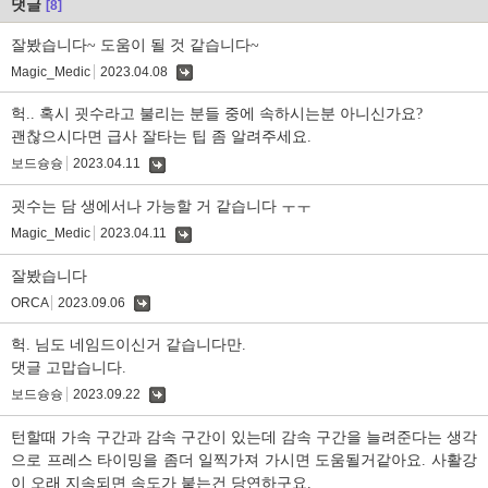
댓글
[8]
잘봤습니다~ 도움이 될 것 같습니다~
Magic_Medic
2023.04.08
댓
글
헉.. 혹시 굇수라고 불리는 분들 중에 속하시는분 아니신가요?
괜찮으시다면 급사 잘타는 팁 좀 알려주세요.
보드슝슝
2023.04.11
댓
글
굇수는 담 생에서나 가능할 거 같습니다 ㅜㅜ
Magic_Medic
2023.04.11
댓
글
잘봤습니다
ORCA
2023.09.06
댓
글
헉. 님도 네임드이신거 같습니다만.
댓글 고맙습니다.
보드슝슝
2023.09.22
댓
글
턴할때 가속 구간과 감속 구간이 있는데 감속 구간을 늘려준다는 생각
으로 프레스 타이밍을 좀더 일찍가져 가시면 도움될거같아요. 사활강
이 오래 지속되면 속도가 붙는건 당연하구요.