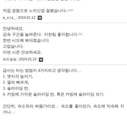
직접 경험으로 느끼신점 잘봤습니다.~^^
a_u.r.a_
2024.01.12
댓
글
안녕하세요.
감속 구간을 늘려준다.. 이런팁 좋아합니다.^^
한번 시도해 봐야겠습니다.
고맙습니다.
이번 시즌 안보하세요.
보드슝슝
2024.01.15
댓
글
급사는 타는 방법이 4가지라고 생각됩니다…
1. 엣지각 높이기,
2. 열라 빠르게,
3. 슬라이딩 턴,
4. 카빙에 가까운 슬라이딩 턴, 혹은 카빙에 슬라이딩 섞기.
간단히, 속도와의 싸움(?)이죠… 속도를 줄이던가, 속도에 익숙해 지
거나…