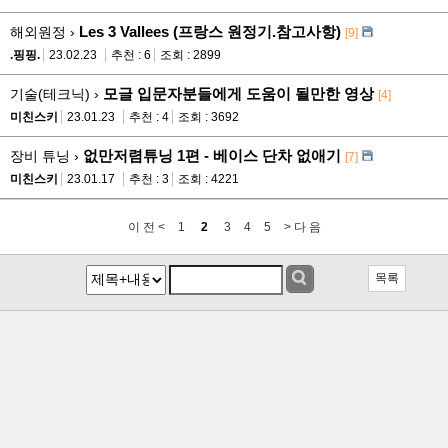
Les 3 Vallees (프랑스 원정기.참고사항)
해외원정 ›
[9]
.핑핑.
23.02.23
추천 : 6
조회 : 2899
모글 입문자분들에게 도움이 될만한 영상
기술(테크닉) ›
[4]
미친스키
23.01.23
추천 : 4
조회 : 3692
없만저렴튜닝 1편 - 베이스 단차 없애기
장비 튜닝 ›
[7]
미친스키
23.01.17
추천 : 3
조회 : 4221
이 전 <
1
2
3
4
5
> 다 음
목록