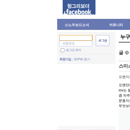
스노우보드소식
커뮤니티
누구
로그인 유지
글 
회원가입
ID/PW 찾기
스미스
오렌지
오랜만
iox는
큼 자주
문풍지를
무엇보다