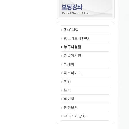
SKY 칼럼
헝그리보더 FAQ
누구나컬럼
강습게시판
빅에어
하프파이프
지빙
트릭
라이딩
안전보딩
프리스키 강좌