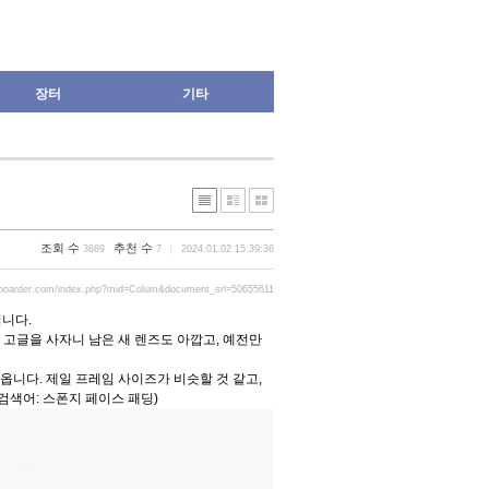
장터
기타
조회 수
추천 수
3689
7
2024.01.02 15:39:36
yboarder.com/index.php?mid=Colum&document_srl=50655611
니다.
 고글을 사자니 남은 새 렌즈도 아깝고, 예전만
나옵니다. 제일 프레임 사이즈가 비슷할 것 같고,
검색어: 스폰지 페이스 패딩)