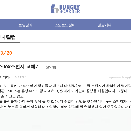
보딩강좌
스노보드장비
영상기타
나 칼럼
수
3,420
 iox스펀지 교체기
절약법
칸타타
*.245.129.11
http://www.hungr
에 보드장에 가볼까 싶어 장비를 꺼내보니 다 멀쩡한데 고글 스펀지가 하염없이 떨어집
 절판..스미스는 유상수리도 없다고 하고, 있더라도 기간이 끝났을 세월입니다. 그렇다고
 갈 자신도 없고...
 붙여볼까 하다 품이 많이 들 것 같아, 더 수월한 방법을 찾아봤더니 vr용 스펀지가 
 코 부분을 잘라서 성형하라고 설명이 되어 있길래 얼추 맞겠다 싶어 주문했습니다.(