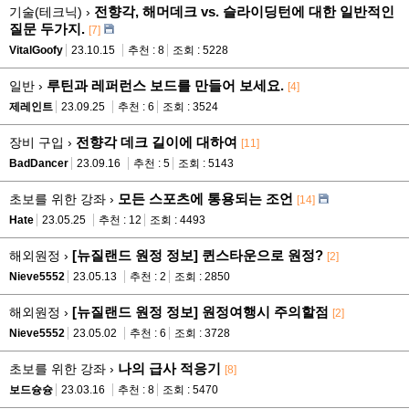
전향각, 해머데크 vs. 슬라이딩턴에 대한 일반적인
기술(테크닉) ›
질문 두가지.
[7]
VitalGoofy
23.10.15
추천 : 8
조회 : 5228
루틴과 레퍼런스 보드를 만들어 보세요.
일반 ›
[4]
제레인트
23.09.25
추천 : 6
조회 : 3524
전향각 데크 길이에 대하여
장비 구입 ›
[11]
BadDancer
23.09.16
추천 : 5
조회 : 5143
모든 스포츠에 통용되는 조언
초보를 위한 강좌 ›
[14]
Hate
23.05.25
추천 : 12
조회 : 4493
[뉴질랜드 원정 정보] 퀸스타운으로 원정?
해외원정 ›
[2]
Nieve5552
23.05.13
추천 : 2
조회 : 2850
[뉴질랜드 원정 정보] 원정여행시 주의할점
해외원정 ›
[2]
Nieve5552
23.05.02
추천 : 6
조회 : 3728
나의 급사 적응기
초보를 위한 강좌 ›
[8]
보드슝슝
23.03.16
추천 : 8
조회 : 5470