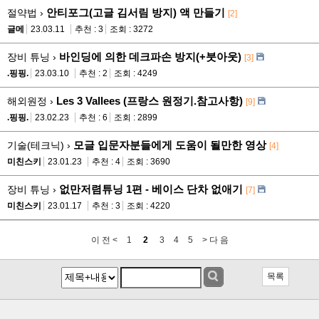
안티포그(고글 김서림 방지) 액 만들기
절약법 ›
[2]
글메
23.03.11
추천 : 3
조회 : 3272
바인딩에 의한 데크파손 방지(+붓아웃)
장비 튜닝 ›
[3]
.핑핑.
23.03.10
추천 : 2
조회 : 4249
Les 3 Vallees (프랑스 원정기.참고사항)
해외원정 ›
[9]
.핑핑.
23.02.23
추천 : 6
조회 : 2899
모글 입문자분들에게 도움이 될만한 영상
기술(테크닉) ›
[4]
미친스키
23.01.23
추천 : 4
조회 : 3690
없만저렴튜닝 1편 - 베이스 단차 없애기
장비 튜닝 ›
[7]
미친스키
23.01.17
추천 : 3
조회 : 4220
이 전 <
1
2
3
4
5
> 다 음
목록