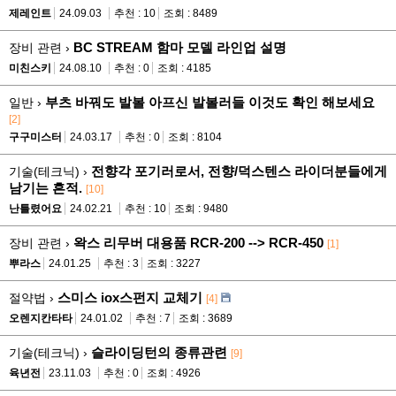
제레인트
24.09.03
추천 : 10
조회 : 8489
BC STREAM 함마 모델 라인업 설명
장비 관련 ›
미친스키
24.08.10
추천 : 0
조회 : 4185
부츠 바꿔도 발볼 아프신 발볼러들 이것도 확인 해보세요
일반 ›
[2]
구구미스터
24.03.17
추천 : 0
조회 : 8104
전향각 포기러로서, 전향/덕스텐스 라이더분들에게
기술(테크닉) ›
남기는 흔적.
[10]
난틀렸어요
24.02.21
추천 : 10
조회 : 9480
왁스 리무버 대용품 RCR-200 --> RCR-450
장비 관련 ›
[1]
뿌라스
24.01.25
추천 : 3
조회 : 3227
스미스 iox스펀지 교체기
절약법 ›
[4]
오렌지칸타타
24.01.02
추천 : 7
조회 : 3689
슬라이딩턴의 종류관련
기술(테크닉) ›
[9]
육년전
23.11.03
추천 : 0
조회 : 4926