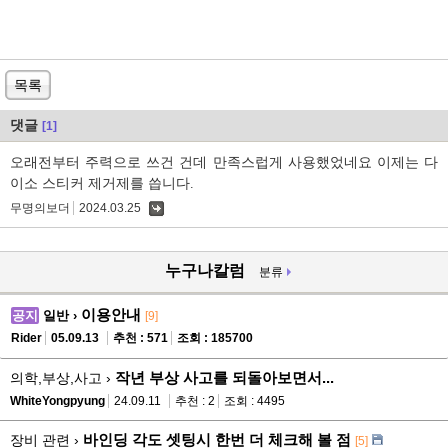
목록
댓글
[1]
오래전부터 주력으로 쓰건 건데 만족스럽게 사용했었네요 이제는 다
이소 스티커 제거제를 씁니다.
무명의보더
2024.03.25
댓
글
누구나칼럼
분류
이용안내
공지
일반 ›
[9]
Rider
05.09.13
추천 : 571
조회 : 185700
작년 부상 사고를 되돌아보면서...
의학,부상,사고 ›
WhiteYongpyung
24.09.11
추천 : 2
조회 : 4495
바인딩 각도 셋팅시 한번 더 체크해 볼 점
장비 관련 ›
[5]