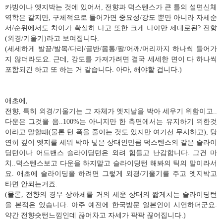
카빙이나 엣지박는 것에 있어서, 전향과 덕스텐스가 큰 틀의 설면신체
역학은 같지만, 구체적으로 들어가면 중요성/강도 뿐만 아니라 자세순
서/순위에서도 차이가 확실히 나고 또한 크게 나야만 제대로된? 전향
(외경/기울기)라고 보여집니다.
(세세하게 발끝/발목/다리/골반/몸통/팔/어깨/머리까지 하나씩 들어가
지 않더라도요. 근데, 강도를 가져가려면 결국 세세한 면이 다 하나씩
포함되긴 하고 또 하는 거 같습니다. 아마, 해야할 겁니다.)
애초에,
전향, 특히 외경/기울기는 그 자체가 엣지날을 박아 세우기 위함이고..
다운은 그것을 음..100%는 아니지만 한 측면에서는 유지하기 위한것
이라고 말할때(물론 턴 폭을 줄이는 것도 있지만 여기선 무시하고), 당
연히 깊이 엣지를 세워 박아 넣은 상태인만큼 덕스텐스의 같은 슬라이
딩턴이나 어드밴스 슬라이딩턴은 외려 힘들고 난감합니다. 그건 마
치..덕스텐스보고 다운을 하지말고 슬라이딩턴 해봐의 틱의 말이라서
요. 애초에 슬라이딩을 하려면 그렇게 외경/기울기를 주고 엣지박고
타면 안되는거죠.
(물론, 전향의 경우 상하체를 거의 세운 상태의 짧게치는 슬라이딩턴
을 본적은 있습니다. 아주 예전에 한국방문 일본인이 시연하더군요.
약간 전향숏턴느낌인데 끊어차고 자세가 팍팍 끊어집니다.)