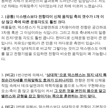
원하는 자세가 포퍼먼스의 결과로써 드러난다는 입장입니다. 저도
1년 차때는 끼워맞추기 식이었는데 2년 차에 이르러 느꼈습니다.
2.
[공통]
덕
스텐스보다 전향각이 신체 움직임 축의 갯수가 1개 이
상 많고 축에 따른 운동각도도 훨씬 크다
.
예를들면, 덕스텐스가 직교평면좌표 2차원이라면 전향은 공간좌표
3차원 혹은 그 이상이라는 식입니다. 그리고 좌표 축내에서의 일종
의 진자?운동 각도도 훨씬 큽니다. 한마디로 신체운동 반경이 큰 편
입니다. 자유도(=범위)가 큰 만큼 더 까다로운 측면이 있습니다.
*물론, 이건 '상대적으로 비교적' 그렇다는 것이고 덕스텐스도 어깨
를 열고 전향기법을 도입하면 전향각 비슷한 움직임이 꽤 가능합니
다.
3.
[비교]
1번/2번에 의해서, "
상대적"으로 덕스텐스는 정지 내지 특
정순간자세를 끼워맟춰도 효과가 드러나지만
, 전향은 전체 신체움
직임 속에서 데크/설면과의 역학작용을 몸으로 느껴서 구현해내는
요소/축이 좀 많고 움직임이 커서
그 모든 것을 본인의 몸으로 알고
밸런스와 균형을 잡고 찾아가는 쪽으로 훈련하는 것이 맞다.
4.
[비교
] 3번에 의해서, 덕스텐스보다 상대적으로 전향이 기본적으