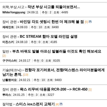
작년 부상 사고를 되돌아보면서...
의학,부상,사고 ›
WhiteYongpyung
24.09.11
추천 : 2
조회 : 4495
바인딩 각도 셋팅시 한번 더 체크해 볼 점
장비 관련 ›
[5]
제레인트
24.09.03
추천 : 10
조회 : 8490
BC STREAM 함마 모델 라인업 설명
장비 관련 ›
미친스키
24.08.10
추천 : 0
조회 : 4185
부츠 바꿔도 발볼 아프신 발볼러들 이것도 확인 해보세요
일반 ›
[2]
구구미스터
24.03.17
추천 : 0
조회 : 8105
전향각 포기러로서, 전향/덕스텐스 라이더분들에게
기술(테크닉) ›
남기는 흔적.
[10]
난틀렸어요
24.02.21
추천 : 10
조회 : 9483
왁스 리무버 대용품 RCR-200 --> RCR-450
장비 관련 ›
[1]
뿌라스
24.01.25
추천 : 3
조회 : 3227
스미스 iox스펀지 교체기
절약법 ›
[4]