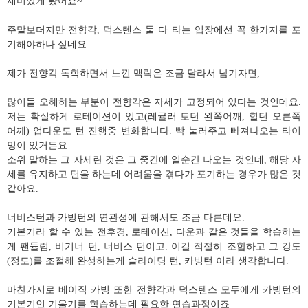
재미있게 봤어요~
주말보더지만 전향각, 덕스텐스 둘 다 타는 입장에선 꼭 한가지를 포
기해야하나 싶네요.
제가 전향각 독학하면서 느낀 맥락은 조금 달라서 남기자면,
많이들 오해하는 부분이 전향각은 자세가 고정되어 있다는 것인데요.
저는 확실하게 로테이션이 있고(레귤러 토턴 왼쪽어깨, 힐턴 오른쪽
어깨) 업다운도 턴 진행중 변화합니다. 빡 눌러주고 빠져나오는 타이
밍이 있거든요.
소위 말하는 그 자세란 것은 그 중간에 일순간 나오는 것인데, 해당 자
세를 유지하고 턴을 하는데 어려움을 겪다가 포기하는 경우가 많은 것
같아요.
너비스턴과 카빙턴의 연관성에 관해서도 조금 다른데요.
기본기라 할 수 있는 전후경, 로테이션, 다운과 같은 것들을 학습하는
게 팬듈럼, 비기너 턴, 너비스 턴이고. 이걸 적절히 조합하고 그 강도
(정도)를 조절해 완성하는게 슬라이딩 턴, 카빙턴 이라 생각합니다.
마찬가지로 베이직 카빙 또한 전향각과 덕스텐스 모두에게 카빙턴의
기본기인 기울기를 학습하는데 필요한 연습과정이죠.