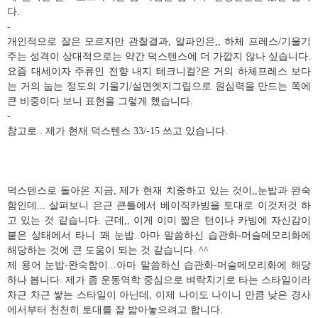
다.
-
개인적으로 잘은 모르지만 관찰결과, 알파인은,, 하체 프레스/기울기
주는 성격이 상대적으로는 약간 덕스텐스에 더 가깝지 않나 싶습니다.
요즘 대세이자 주류인 전향 내지 테크니컬?은 거의 하체프레스 보다
는 거의 눕는 정도의 기울기/설면엣지그립으로 원심력을 만드는 쪽에
큰 비중이다 보니 표현을 그렇게 했습니다.
-
참고로.. 제가 현재 덕스텐스 33/-15 쓰고 있습니다.
덕스텐스로 돌아온 지금, 제가 현재 치중하고 있는 것이,,눈밥과 완숙
함인데... 살펴보니 은근 큰틀에서 베이직카빙을 토대로 이것저것 하
고 있는 것 같습니다. 근데,, 이게 이미 짧은 턴이나 카빙에 자신감이
붙은 상태에서 타니 꽤 눈밥..아마 말씀하신 습관화-머슬메모리화에
해당하는 것에 큰 도움이 되는 것 같습니다. ^^
제 용어 눈밥-완숙함이...아마 말씀하신 습관화-머슬메모리화에 해당
하나 봅니다. 제가 좀 운동역학 중심으로 벼락치기로 타는 스타일이라
차근 차근 쌓는 스타일이 아닌데, 이제 나이도 나이니 만큼 낮은 경사
에서부터 천천히 토대를 잘 밟아놓으려고 합니다.