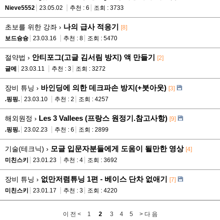
Nieve5552
23.05.02
추천 : 6
조회 : 3733
나의 급사 적응기
초보를 위한 강좌 ›
[8]
보드슝슝
23.03.16
추천 : 8
조회 : 5470
안티포그(고글 김서림 방지) 액 만들기
절약법 ›
[2]
글메
23.03.11
추천 : 3
조회 : 3272
바인딩에 의한 데크파손 방지(+붓아웃)
장비 튜닝 ›
[3]
.핑핑.
23.03.10
추천 : 2
조회 : 4257
Les 3 Vallees (프랑스 원정기.참고사항)
해외원정 ›
[9]
.핑핑.
23.02.23
추천 : 6
조회 : 2899
모글 입문자분들에게 도움이 될만한 영상
기술(테크닉) ›
[4]
미친스키
23.01.23
추천 : 4
조회 : 3692
없만저렴튜닝 1편 - 베이스 단차 없애기
장비 튜닝 ›
[7]
미친스키
23.01.17
추천 : 3
조회 : 4220
이 전 <
1
2
3
4
5
> 다 음