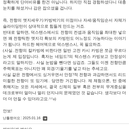
정확하게 단어비유를 한건 아닙니다. 하지만 직접 경험하셨다니 대충
눈치를 채셨거나 감은 잡으셨을 겁니다.
즉, 전향의 엣지세우기/카빙박기의 이점이나 자세/움직임순서 자체가
슬라이딩턴이 상대적으로 힘들게 만드는 거죠.
반대로 말하면, 덕스텐스에서도 전향의 컨셉과 움직임을 최대한 넣으
면 꽤 전향틱한 엣지각 확보의 카빙턴도 어느정도 가능하다는 이야기
가 됩니다. 하드한 헤머덱으로 덕스텐스시, 꼭 필요하죠.
(사실..전향의 칼카빙에 비한다면 일반 고전 카시 카빙은 쪼금 무르다
는게 제 입장입니다. 혹자는 네임드?의 턱스텐스 카빙보고 안정성이
라고도 말하지만.. 사실 눈밥을 뺀다면 싱겁죠. 그들도 이젠 전향만큼
주력목표는 아니지만 꽤 외경/기울기를 넣고 타는 추세고요.
사실 같은 전향에서도 싱거우면서 안정?적 전향과 과감하면서도 리드
미컬한 전향이 또 있기에.. 당연한 거긴합니다. 제 체험으론, 턴 중에
취해지는 모든 자세에서, 결국 신체의 일부 혹은 전부의 무게중심을
데크로부터 얼마나 멀리 던지냐의 문제였던 것 같습니다. 생각보다 더
더 더 던질 수 있더라고요.^^a)
안보!
난틀렸어요
2025.01.16
댓
글