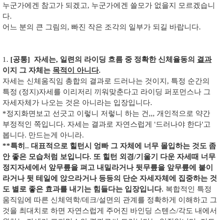
누군가에겐 참고가 되겠고, 누군가에겐 쓸모가 없을지 모르겠습니
다.
어느 분의 큰 그림의, 빠진 작은 조각의 일부가 되길 바랍니다.
1.
[공통]
자세는, 일련의 라이딩 흐름 중 정확한 신체율동의
결과
이지 그 자체는
목적이 아니다
.
자세는 신체움직임 총합의 결과로 드러나는 것이지, 특정 순간의
특정 (정지)자세를 이리저리 끼워맞춘다고 라이딩 퍼포먼스나 그
자세자체가 나오는 것은 아니라는 입장입니다.
*정지화면보고 선긋고 이렇니 저렇니 하는 건,,, 개인적으로 약간
부정적인 쪽입니다. 자세는 결과로 자연스럽게 '드러나야 한다'고
봅니다. 만드는게 아니라.
**특히.. 대표적으로 힐턴시 엉빠 그 자체에 너무 몰입하는 것도 좀
안 좋은 모습처럼 보입니다. 또 힐턴 외경/기울기 다운 자세때 너무
정지자세에서 앞무릎을 펴고 내밀라거나 뒷무릎을 앞무릎에 붙이
라거나 뒷 테일에 앉으라거나 등등의 단순 자세자체에 집중하는 것
도 별로 좋은 효과를 내기는 힘들다는 입장입니다.
복합적인 특정
움직임에 따른 신체역학/데크/설면의 관계를 정확하게 이해하고 그
것을 최대치로 하면 자연스럽게 주어진 바인딩 스텐스/각도 내에서