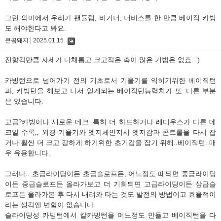
그런 의미에서 우리가 팬듈럼, 비기너, 너비스를 한 만큼 베이직 카빙
도 해야한다고 봐요.
큰곰돼지
2025.01.15
댓
글
전향각만큼 자세가 다채롭고 크고작은 축이 많은 기법은 없죠. :)
카빙턴으로 넘어가기 전의 기초로서 기울기를 익히기위한 베이직턴
과, 카빙턴을 해보고 나서 얻게되는 베이직턴능력치가 또..다른 부분
은 있습니다.
고급?카빙이나 새로운 데크..특히 더 하드하거나 레디우스가 다른 데
크일 수록,, 외경-기울기와 엣지체인지시 엣지감과 콘트롤을 다시 잡
거나 훨씬 더 크고 강하게 하기위한 초기감을 잡기 위해..베이직턴..매
우 유용합니다.
그러나.. 초급라이딩이든 초급슬로프든, 어느정도 때되면 중급라이딩
이든 중급슬로프든 올라가보고 더 기회되면 고급라이딩이든 상급슬
로프든 올라가본 후 다시 내려와 타는 것도 발전의 방법이고 효율적이
라는 생각엔 변함이 없습니다.
슬라이딩성 카빙턴에서 칼카빙턴을 어느정도 만들고 베이직턴을 다