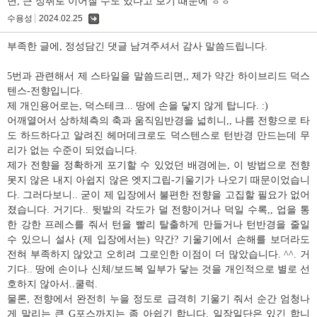
면, 큰 성취로 이어질 수도 있다고 보기 때문에 ㅎㅎ
수용성
2024.02.25
댓
글
부족한 글에, 정성담긴 댓글 남겨주셔서 감사 말씀드립니다.
5번과 관련해서 제 스타일을 말씀드리면,, 제가 약간 하이브리드 덕스
텐스-전향입니다.
제 개인용어로는, 덕스테크... 땅에 손을 닿지 않게 탑니다. :)
어깨열어서 상하체측의 축과 움직임반경을 넓히니,, 나름 전향으로 타
도 하드하다고 알려진 헤머데크로도 덕스텐스로 턴반경 만드는데 무
리가 없는 수준이 되었습니다.
제가 전향을 정확하게 포기할 수 있었던 배경에는, 이 방법으로 전향
못지 않은 내지 아쉽지 않은 엣지그립-기울기가 나오기 때문이었습니
다. 그러다보니.. 굳이 제 입장에서 불편한 전향을 고집할 필요가 없어
졌습니다. 거기다.. 뒷발의 각도가 덜 전향이거나 덕일 수록,, 업을 통
한 강한 프레스를 줘서 턴을 빨리 탈출하게 만들거나 턴반경을 줄일
수 있으니 설사 (제 입장에서는) 약간? 기울기에서 손해를 보더라도
전혀 부족하지 않았고 오히려 그로인한 이점이 더 많았습니다. ^^. 거
기다.. 땅에 손이나 신체/보드복 일부가 닿는 것을 개인적으로 별로 선
호하지 않아서..쿨럭.
물론, 전향에서 완전히 누을 정도로 급격히 기울기 줘서 순간 엄청나
게 말리는 큰 G포스까지는 좀 아쉽긴 합니다. 일장일단은 있긴 합니