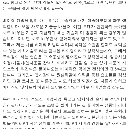
죠.. 참고로 완전 전향 각도인 알파인도 정석(?)으로 타면 유연함 보다
는 근력을 많이 필요로 하더라구요.
베이직 카빙을 많이 하는 이유는.. 습관화 내지 머슬메모리화 라고 생
각합니다. 보통 새로운 기술을 배울때, 이전 토대가 탄탄하지 못하면
새로 배우는 기술과 지금까지 해둔 기술이 다 엉망이 되는 경우가 많
습니다. 아니면 새로 배우면서 덮어씌워서 망가지는 경우도 있구요.
그래서 저는 나름 베이직 카빙의 의미와 목적을 스킬업 할때도 써먹을
수 있는 기초기술로 타는 담백한 라이딩이라고 생각하는데요, 그래서
목석같이 타는 연습은 그 효용성이 떨어진다고 생각합니다. 말씀하신
외경/기울기/업다운을 완벽히 배제하고 턴을 할 수는 없기 때문에 자
연스럽게 약간씩은 묻어나오는 베이직은 덕이던 전향이던 괜찮다고
봅니다. 그러면서 엣지감이나 원심력같이 외력을 통한 요소들을 경험
하면 그걸 토대로 또 다른것도 시도 해보면 되겠지요. 다른거 안하고
베이직만 몇시즌씩 하면서 도닦는건 당연히 너무 재미없을것 같구요.
특히 마지막에 적으신 '이것저것 폭넓고 입체적인 순서'는 정말이지
공감됩니다. 점진적으로 스텝을 밟아나가는 걸 좋아하는 성향의 라이
더도 있겠지만, 즐거운 취미로서 보드를 접하는 분들이 많은 독학러
특성상.. 이 방법이 안되면 다른것도 시도하면서.. 본인에게 맞는 연습
법을 찾아가며 작은 성취를 계속 이뤄가며 재미와 경험을 쌓아가다 보