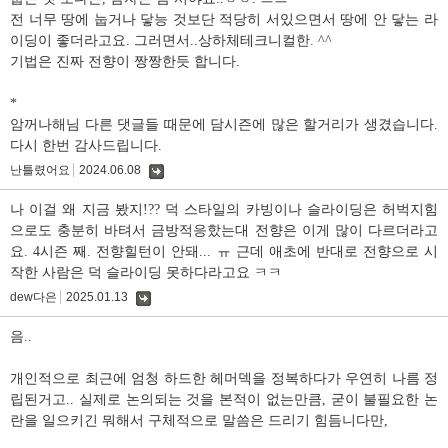
전 너무 땅에 눕거나 닿능 것보단 적당히 서있으면서 땅에 안 닿는 라
이딩이 좋더라고요. 그러면서..상하체테크니컬한. ^^
기법은 진짜 전향이 짱짱한듯 합니다.
*
암꺼나해님 다른 댓글들 때문에 담시즌에 많은 할거리가 생겼습니다.
다시 한번 감사드립니다.
난틀렸어요
2024.06.08
댓
글
나 이걸 왜 지금 봤지!?? 덕 스타일의 카빙이나 슬라이딩은 허벅지힘
으로도 충분히 바텨서 금방적응핬는대 전향은 이게 많이 다르더라고
요. 4시즌 째. 전향힐턴이 안돼... ㅠ 근데 애초에 반대로 전향으로 시
작한 사람은 덕 슬라이딩 못하다라고요 ㅋㅋ
dew다은
2025.01.13
댓
글
음..
개인적으로 최근에 엄청 하드한 헤머덱을 정복하다가 우연히 나름 정
립된거고.. 실제로 논의되는 것을 본적이 없는만큼, 굳이 불필요한 논
란을 일으키긴 뭐해서 구체적으로 말씀은 드리기 힘듬니다만,