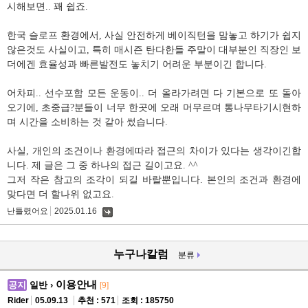
시해보면.. 꽤 쉽죠.
한국 슬로프 환경에서, 사실 안전하게 베이직턴을 맘놓고 하기가 쉽지
않은것도 사실이고, 특히 매시즌 탄다한들 주말이 대부분인 직장인 보
더에겐 효율성과 빠른발전도 놓치기 어려운 부분이긴 합니다.
어차피.. 선수포함 모든 운동이.. 더 올라가려면 다 기본으로 또 돌아
오기에, 초중급?분들이 너무 한곳에 오래 머무르며 통나무타기시현하
며 시간을 소비하는 것 같아 썼습니다.
사실, 개인의 조건이나 환경에따라 접근의 차이가 있다는 생각이긴합
니다. 제 글은 그 중 하나의 접근 길이고요. ^^
그저 작은 참고의 조각이 되길 바랄뿐입니다. 본인의 조건과 환경에
맞다면 더 할나위 없고요.
난틀렸어요
2025.01.16
댓
글
누구나칼럼
분류
이용안내
공지
일반 ›
[9]
Rider
05.09.13
추천 : 571
조회 : 185750