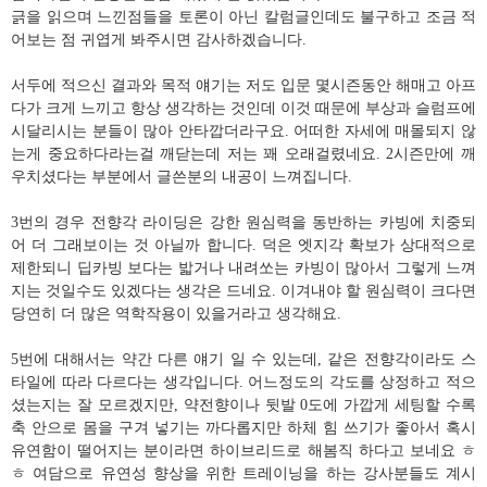
긁을 읽으며 느낀점들을 토론이 아닌 칼럼글인데도 불구하고 조금 적
어보는 점 귀엽게 봐주시면 감사하겠습니다.
서두에 적으신 결과와 목적 얘기는 저도 입문 몇시즌동안 해매고 아프
다가 크게 느끼고 항상 생각하는 것인데 이것 때문에 부상과 슬럼프에
시달리시는 분들이 많아 안타깝더라구요. 어떠한 자세에 매몰되지 않
는게 중요하다라는걸 깨닫는데 저는 꽤 오래걸렸네요. 2시즌만에 깨
우치셨다는 부분에서 글쓴분의 내공이 느껴집니다.
3번의 경우 전향각 라이딩은 강한 원심력을 동반하는 카빙에 치중되
어 더 그래보이는 것 아닐까 합니다. 덕은 엣지각 확보가 상대적으로
제한되니 딥카빙 보다는 밟거나 내려쏘는 카빙이 많아서 그렇게 느껴
지는 것일수도 있겠다는 생각은 드네요. 이겨내야 할 원심력이 크다면
당연히 더 많은 역학작용이 있을거라고 생각해요.
5번에 대해서는 약간 다른 얘기 일 수 있는데, 같은 전향각이라도 스
타일에 따라 다르다는 생각입니다. 어느정도의 각도를 상정하고 적으
셨는지는 잘 모르겠지만, 약전향이나 뒷발 0도에 가깝게 세팅할 수록
축 안으로 몸을 구겨 넣기는 까다롭지만 하체 힘 쓰기가 좋아서 혹시
유연함이 떨어지는 분이라면 하이브리드로 해봄직 하다고 보네요 ㅎ
ㅎ 여담으로 유연성 향상을 위한 트레이닝을 하는 강사분들도 계시