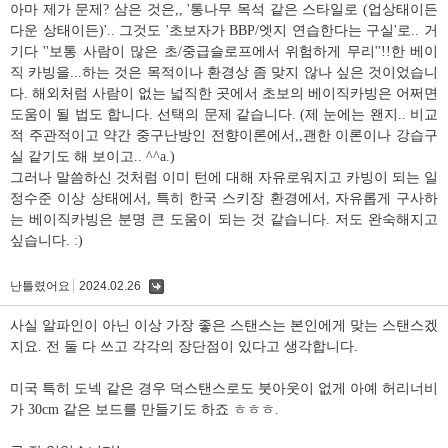
아마 제가 문제? 삼은 것은,, '통나무 목석 같은 스타일로 (업상태이든
다운 상태이든)'.. 그것도 '초보자가 BBP/엣지 연습한다는 구실'로.. 거
기다 ''보통 사람이 많은 초/중급슬로프에서 위험하게 무리''!!한 베이
직 카빙을...하는 것은 목적이나 환경상 좀 맞지 않나 싶은 것이었습니
다. 해외처럼 사람이 없는 넓직한 곳에서 초보의 베이직카빙은 어쩌면
도움이 될 법도 합니다. 선택의 문제 같습니다. (제 눈에는 왠지.. 비교
적 주관적이고 약간 중구난방인 전향이론에서,,괜한 이론이나 강습구
실 같기도 해 보이고.. ^^a.)
그러나 말씀하신 것처럼 이미 턴에 대해 자유로워지고 카빙이 되는 일
정수준 이상 상태에서, 특히 한국 스키장 환경에서, 자유롭게 구사하
는 베이직카빙은 분명 큰 도움이 되는 것 같습니다. 저도 완숙해지고
싶습니다. :)
난틀렸어요
2024.02.26
댓
글
사실 알파인이 아닌 이상 가장 좋은 스탠스는 본인에게 맞는 스탠스겠
지요. 전 둘 다 쓰고 각각의 장단점이 있다고 생각합니다.
미국 특히 도넥 같은 경우 덕스탠스로도 붓아웃이 없게 아예 허리너비
가 30cm 같은 보드를 만들기도 하죠 ㅎㅎㅎ.