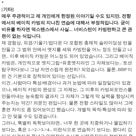
*
[
기타]
매우 주관적이고 제 개인에게 한정된 이야기일 수도 있지만, 전향
에서의 베이직 카빙의 지나친 연습에 대해서 부정적입니다. 굳이
비유를 하자면 덕스텐스에서 사실... 너비스턴이 카빙턴하고 큰 관
련이 없는 식입니다.
제 경험상, 외경/기울기/업다운 다 포함된 총체적 슬라이딩성 턴을
만들고 그 범위 안에서 엣지를 세워 카빙턴을 어느 정도 만들고 나
면.. 이후 베이직 카빙은 어느정도 되어 있었습니다. 그리고 베이직
카빙은, 개인적으로 엣지그립+유효엣지라인 그 자체보다는.. 토션
탐구하다보니 그냥 자연스럽게 완전히? 되었습니다. 물론..BBP 이
런 건 기본으로 장착되어 있다는 선입니다.
이건..사람마다 특성/배경이나 과거 눈밥에 따라 일장일단이 있겠
으나, 베이직 카빙의 완성도 그 자체는, 그 이후의 카빙퍼포먼스를
만들어내는 능숙함의 결과지 그 자체가 그렇게 막 실력을 향상시켜
주는지는 약간? 의문인 편입니다. 물론 전향 스타일도 많아서 그에
훈련 차이도 좀 있어보이긴 했습니다. 개별적 목적/특성에 따라 맞
고 안 맞을 수도 있겠습니다.
그러나, 특별히 독학보더라면.. 너무 한 곳에 치중하거나 몰입하기
보다는, 혹은 1->2->3->4.. 이런식으로 연습하기 보다는, 왔다리 갔