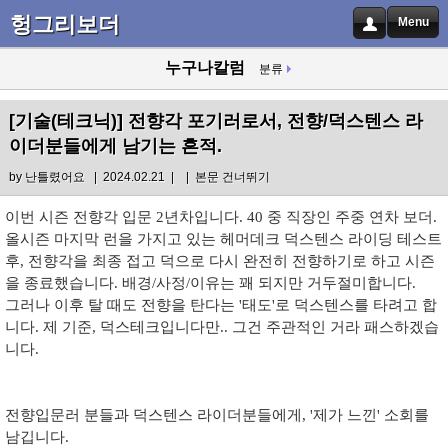
헝그리보더
Menu
누구나칼럼
분류
[기술(테크닉)]
전향각 포기러로서, 전향/덕스텐스 라
이더분들에게 남기는 흔적.
by
난틀렸어요
| 2024.02.21 |
|
본문 건너뛰기
이번 시즌 전향각 입문 2년차입니다. 40 중 직장인 주중 연차 보더.
올시즌 마지막 런을 가지고 있는 헤머데크 덕스텐스 라이딩 테스트
후, 전향각을 최종 접고 덕으로 다시 완전히 전향하기로 하고 시즌
을 종료했습니다. 배경/사정/이유는 꽤 되지만 거두절미합니다.
그러나 이후 탈 때도 전향을 탄다는 '태도'로 덕스텐스를 타려고 합
니다. 제 기준, 덕스테크입니다만.. 그건 주관적인 거라 패스하겠습
니다.
전향입문러 분들과 덕스텐스 라이더분들에게, '제가 느낀' 소회를
남깁니다.