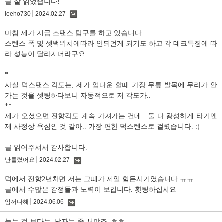
글 잘 읽었습니다!
leeho730
2024.02.27
댓
글
마침 제가 지금 스탠스 탐구를 하고 있습니다.
스텐스 폭 및 셋백위치에따라 안되던게 되기도 하고 각 데크특징에 따
라 성능이 달라지더라구요.
*
사실 덕스탠스 각도는, 제가 업다운 할때 가장 무릎 발목에 무리가 안
가는 것을 셋팅하다보니 자동적으로 저 각도가..
**
제가 오셨으면 전향각도 계속 가져가는 건데.. 둘 다 왕성하게 타기엔
제 사정상 욕심인 것 같아.. 가장 편한 덕스텐스로 걸렸습니다. :)
글 읽어주셔서 감사합니다.
난틀렸어요
2024.02.27
댓
글
덕에서 전향2년차면 저는 그때가 제일 힘든시기였습니다.ㅠㅠ
글에서 수많은 감정들과 노력이 보입니다. 홧팅하십시요
암꺼나해
2024.06.06
댓
글
눕는 것 보다는, 남자는 좀 서야죠..ㅎㅎ. ㅡㅡ