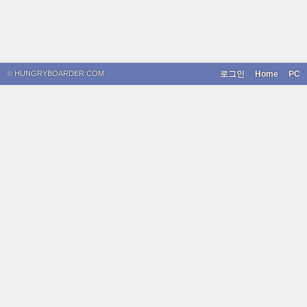
© HUNGRYBOARDER.COM
로그인
Home
PC