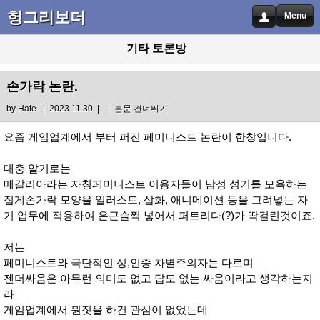
헝그리보더
Menu
기타 토론방
손가락 논란.
by
Hate
| 2023.11.30 |
|
본문 건너뛰기
요즘 게임업계에서 부터 퍼진 페미니스트 논란이 한창입니다.
대충 알기로는
메갈리아라는 자칭페미니스트 이용자들이 남성 성기를 모욕하는
집게손가락 모양을 일러스트, 삽화, 애니메이션 등을 그려넣는 자
기 업무에 적용하여 은근슬쩍 넣어서 퍼트리다(?)가 딱걸린것이죠.
저는
페미니스트와 극단적인 성,인종 차별주의자는 다르며
젠더싸움은 아무런 의미도 없고 답도 없는 싸움이라고 생각하는지
라
게임업계에서 뭔짓을 하건 관심이 없었는데