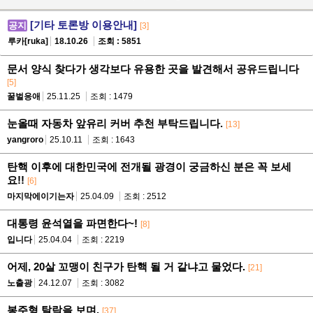
[기타 토론방 이용안내]
공지
[3]
루카[ruka]
18.10.26
조회 : 5851
문서 양식 찾다가 생각보다 유용한 곳을 발견해서 공유드립니다
[5]
꿀벌응애
25.11.25
조회 : 1479
눈올때 자동차 앞유리 커버 추천 부탁드립니다.
[13]
yangroro
25.10.11
조회 : 1643
탄핵 이후에 대한민국에 전개될 광경이 궁금하신 분은 꼭 보세
요!!
[6]
마지막에이기는자
25.04.09
조회 : 2512
대통령 윤석열을 파면한다~!
[8]
입니다
25.04.04
조회 : 2219
어제, 20살 꼬맹이 친구가 탄핵 될 거 같냐고 물었다.
[21]
노출광
24.12.07
조회 : 3082
봉주형 탈락을 보며.
[37]