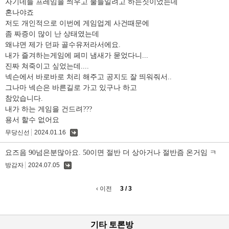
자기네들 프레임을 씌우고 물들일려고 하는짓이었는데
혼나야죠
저도 개인적으로 이번에 게임업계 사건때문에
좀 짜증이 많이 난 상태였는데
왜냐면 제가 던파 골수유저라서에요.
내가 즐겨하는게임에 페미 냄새가 묻었다니...
진짜 쳐죽이고 싶었는데....
넥슨에서 바로바로 처리 해주고 공지도 잘 띄워줘서..
그나마 넥슨은 바른길로 가고 있구나 하고
참았습니다.
내가 하는 게임을 건드려???
용서 할수 없어요
무당신선
2024.01.16
댓
글
요즈음 90넘은분많아요. 50이면 절반 더 상아거나 절반즘 온거임 ㅋ
방감자
2024.07.05
댓
글
‹ 이전
3 / 3
기타 토론방