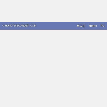
© HUNGRYBOARDER.COM
로그인
Home
PC