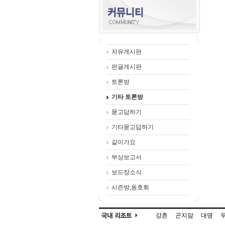
자유게시판
펀글게시판
토론방
기타 토론방
묻고답하기
기타묻고답하기
같이가요
부상보고서
보드장소식
시즌방,동호회
강촌
곤지암
대명