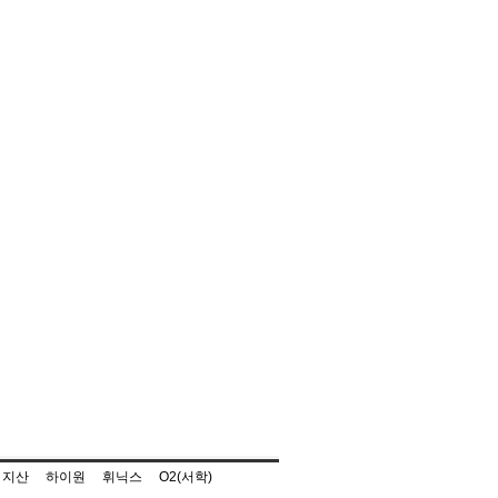
지산
하이원
휘닉스
O2(서학)