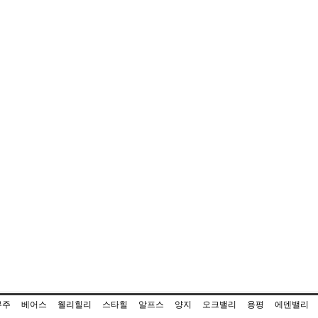
무주
베어스
웰리힐리
스타힐
알프스
양지
오크밸리
용평
에덴밸리