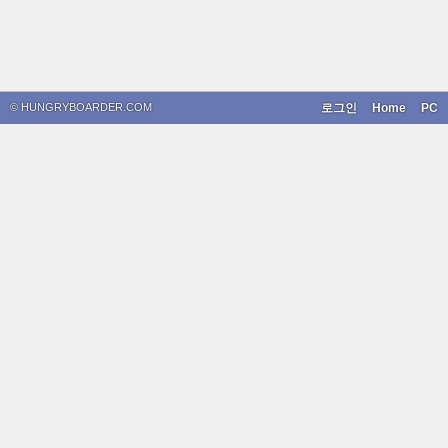
© HUNGRYBOARDER.COM
로그인
Home
PC