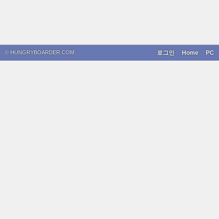
© HUNGRYBOARDER.COM
로그인
Home
PC