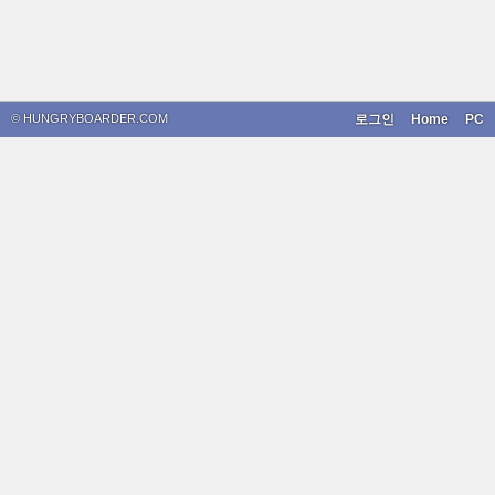
© HUNGRYBOARDER.COM
로그인
Home
PC