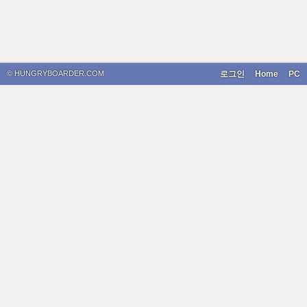
© HUNGRYBOARDER.COM
로그인
Home
PC