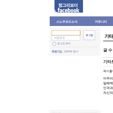
스노우보드소식
커뮤니티
기타
로그인 유지
글 
회원가입
ID/PW 찾기
기타
묵이홀
아무리
일베에
인격과
자신의