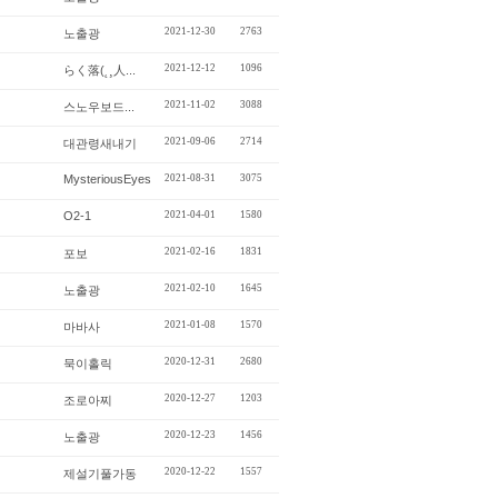
2021-12-30
2763
노출광
2021-12-12
1096
らく落(˛¸人...
2021-11-02
3088
스노우보드...
2021-09-06
2714
대관령새내기
MysteriousEyes
2021-08-31
3075
O2-1
2021-04-01
1580
2021-02-16
1831
포보
2021-02-10
1645
노출광
2021-01-08
1570
마바사
2020-12-31
2680
묵이홀릭
2020-12-27
1203
조로아찌
2020-12-23
1456
노출광
2020-12-22
1557
제설기풀가동