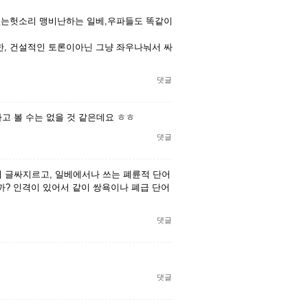
없는헛소리 맹비난하는 일베,우파들도 똑같이
, 건설적인 토론이아닌 그냥 좌우나눠서 싸
댓글
고 볼 수는 없을 것 같은데요 ㅎㅎ
댓글
 글싸지르고, 일베에서나 쓰는 폐륜적 단어
? 인격이 있어서 같이 쌍욕이나 폐급 단어
댓글
댓글