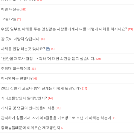
이번 대선은,
[46]
12월12일
[7]
수정) 일부로 피해를 주는 양심없는 사람들에게서 다들 어떻게 대처를 하시나요?
[19]
갈 곳이 마땅치 않답니다.
[8]
사채를 권장 하는것 맞나요?
[8]
' 천안함 재조사 결정 => 각하 '에 대한 의견을 듣고 싶습니다.
[29]
주담대 질문있어요.
[5]
이낙연씨는 변했나?
[6]
2021 상반기 코로나 방역 단계는 어떻게 될것인가?
[10]
기타토론방인지 일베방인지?
[14]
게시글 및 댓글의 인터넷용어 사용
[18]
관리하기 힘들어서, 자게의 x글들을 기토방으로 보낸 거 이해는 하는데.
[5]
중국놈들때문에 이게무슨 개고생인지
[2]