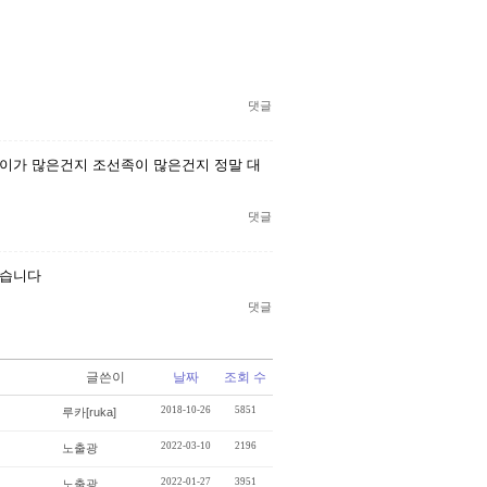
댓글
이가 많은건지 조선족이 많은건지 정말 대
댓글
맞습니다
댓글
글쓴이
날짜
조회 수
2018-10-26
5851
루카[ruka]
2022-03-10
2196
노출광
2022-01-27
3951
노출광