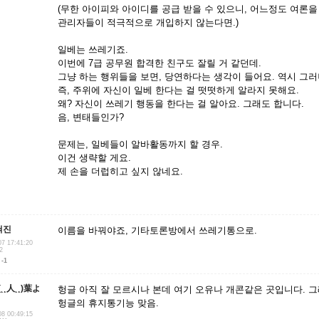
(무한 아이피와 아이디를 공급 받을 수 있으니, 어느정도 여론을 
관리자들이 적극적으로 개입하지 않는다면.)
일베는 쓰레기죠.
이번에 7급 공무원 합격한 친구도 잘릴 거 같던데.
그냥 하는 행위들을 보면, 당연하다는 생각이 들어요. 역시 그러
즉, 주위에 자신이 일베 한다는 걸 떳떳하게 알라지 못해요.
왜? 자신이 쓰레기 행동을 한다는 걸 알아요. 그래도 합니다.
음, 변태들인가?
문제는, 일베들이 알바활동까지 할 경우.
이건 생략할 게요.
제 손을 더럽히고 싶지 않네요.
혀진
이름을 바꿔야죠, 기타토론방에서 쓰레기통으로.
07 17:41:20
2
-1
˛¸人˛¸)葉よ
헝글 아직 잘 모르시나 본데 여기 오유나 개콘같은 곳입니다. 
헝글의 휴지통기능 맞음.
08 00:49:15