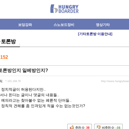
보딩강좌
스노보드장비
영상기타
[기타토론방 이용안내]
 토론방
수
152
토론방인지 일베방인지?
릭
*.101.194.76
http://www.hungryboa
 정치적글이 허용된다지만..
서나 돈다는 글이나 댓글의 내용들..
 예의라고는 찾아볼수 없는 폐륜적 단어들..
 정칙적 견해를 좀 인격있게 적을 수는 없는것인가?
추천 수
30
비추천 수
-16