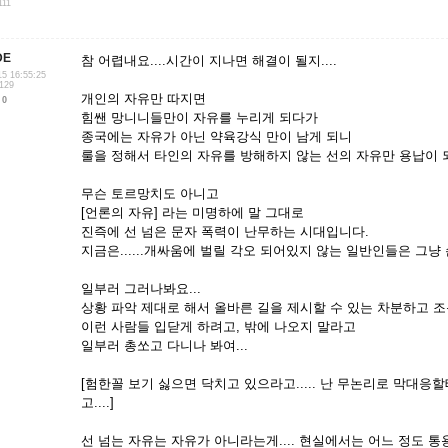
111
DE
참 어렵내요....시간이 지나면 해결이 될지....
15 16:55:25
.129
개인의 자유만 따지면
0
힘쌘 망니니들만이 자유를 누리게 되다가
종국에는 자유가 아닌 약육강식 만이 남게 되니
룰을 정해서 타인의 자유를 방해하지 않는 선의 자유만 용납이 되
무슨 토르망치도 아니고
[언론의 자유] 라는 미명하에 말 그대로
진즉에 선 넘은 문자 폭력이 난무하는 시대입니다.
지금은......개싸움에 벌릴 각오 되어있지 않는 일반인들은 그냥 손
일부러 그러나봐요...
상황 파악 제대로 해서 올바른 길을 제시할 수 있는 차분하고 조용
이런 사람들 입닫게 하려고, 밖에 나오지 말라고
일부러 총쏘고 다니나 봐여...
[험한꼴 보기 싫으면 닥치고 있으라고..... 난 무논리로 막대응할테
고....]
선 넘는 자유는 자유가 아니라는게.... 현실에서는 어느 정도 통용되