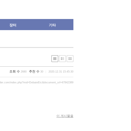
장터
기타
조회 수
추천 수
2680
30
2020.12.31 15:45:30
rder.com/index.php?mid=DebateEtc&document_srl=47842389
이 게시물을