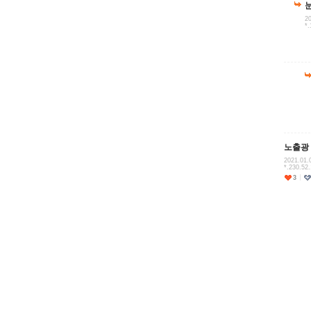
20
*.
노출광
2021.01.
*.230.52
3