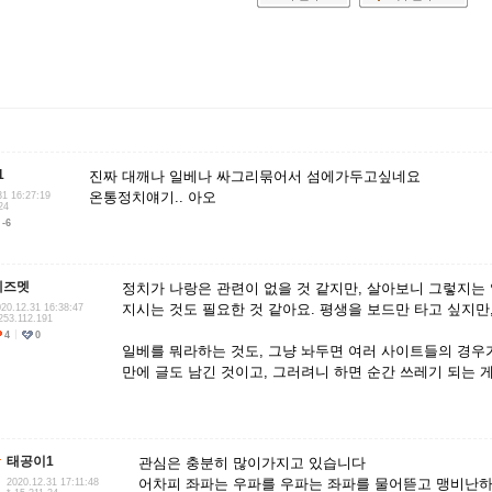
1
진짜 대깨나 일베나 싸그리묶어서 섬에가두고싶네요
온통정치얘기.. 아오
31 16:27:19
24
-6
헤즈멧
정치가 나랑은 관련이 없을 것 같지만, 살아보니 그렇지는 
지시는 것도 필요한 것 같아요. 평생을 보드만 타고 싶지만
20.12.31 16:38:47
253.112.191
4
0
일베를 뭐라하는 것도, 그냥 놔두면 여러 사이트들의 경우
만에 글도 남긴 것이고, 그러려니 하면 순간 쓰레기 되는 
태공이1
관심은 충분히 많이가지고 있습니다
어차피 좌파는 우파를 우파는 좌파를 물어뜯고 맹비난
2020.12.31 17:11:48