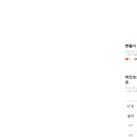
빤들이
2022.02.
*.202.18
1
메인보
온
2022.09.
*.232.11
번호
공지
132
131