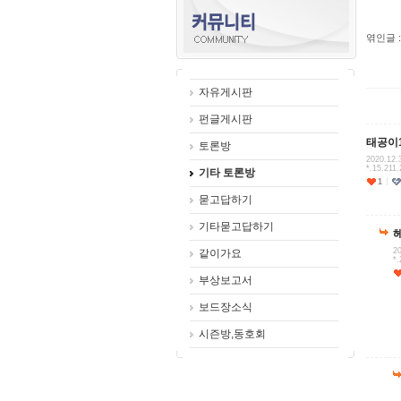
엮인글 :
자유게시판
펀글게시판
태공이
토론방
2020.12.
*.15.211.
기타 토론방
1
묻고답하기
기타묻고답하기
20
같이가요
*.
부상보고서
보드장소식
시즌방,동호회