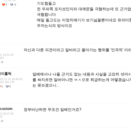
*.15.211.24
기도힘들고
0
-4
전 우파쪽 포지션인지라 대깨문들 극혐하는데 또 근거
극혐합니다
매일 돌고도는 이정치얘기가 보기싫을뿐이네요 유의미한
우자는식의 방식이요
자신과 다른 의견이라고 알바라고 몰아가는 행위를 '인격적' 이라
31 18:53:29
115
-9
묵이홀릭
일베에서나 나올 근거도 없는 내용과 사실을 교묘히 섞어서
를 싸지르면 알바아니면 ㅂㅅ으로 취급하는게 어떻겠습니까
20.12.31 19:46:09
101.194.178
는 못쓰겠으니..
4
0
ncustom
정부비난하면 무조건 일베인거죠?
01 09:07:56
.15
-8