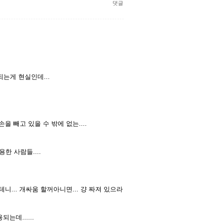
댓글
는게 현실인데...
을 빼고 있을 수 밖에 없는....
한 사람들....
니... 개싸움 할꺼아니면... 걍 짜져 있으라
는데......