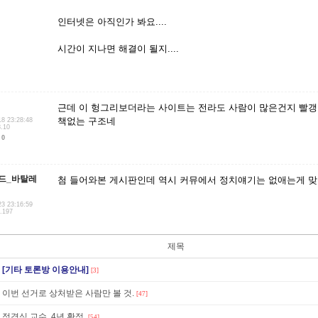
인터넷은 아직인가 봐요....
시간이 지나면 해결이 될지....
근데 이 헝그리보더라는 사이트는 전라도 사람이 많은건지 빨갱
책없는 구조네
18 23:28:48
8.10
0
드_바탈레
첨 들어와본 게시판인데 역시 커뮤에서 정치얘기는 없애는게 
23 23:16:59
6.197
제목
[기타 토론방 이용안내]
[3]
이번 선거로 상처받은 사람만 볼 것.
[47]
정경심 교수, 4년 확정.
[54]