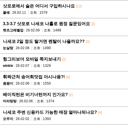
삿포로에서 술은 어디서 구입하시나요
[12]
물쉐
26.02.11
조회 : 1579
3.3-3.7 삿포로 니세코 나홀로 원정 질문있어요
[3]
렛츠고레벨업
26.02.09
조회 : 1499
니세코 2일 정도 탈거면 렌탈이 나을까요??
[3]
눈살랑
26.02.08
조회 : 1490
헝그리보더 모바일 쪽지보내기
[2]
winkle
26.02.07
조회 : 1329
휘팍근처 송어회맛집 아시나용?!
[4]
씜씜이
26.02.06
조회 : 1550
베이직턴은 비기너턴까지 인가요?
[2]
마라탕탕
26.02.06
조회 : 1374
니세코 주변 신용카드 가능한 매장 얼마나되나요?
[4]
오무지
26.02.02
조회 : 1393