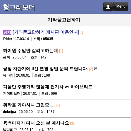
헝그리보더
Menu
기타묻고답하기
[기타묻고답하기 게시판 이용안내]
공지
[1]
Rider
17.03.14
조회 : 85035
하이원 주말만 갈려고하는데
[1]
끵끠
26.08.04
조회 : 142
공장 차단기에 4선 연결 방법 문의 드립니다.
[2]
유나킴
26.08.01
조회 : 168
겨울만 주행거리 많을때 전기차 vs 하이브리드
[6]
긴머리보더
26.07.01
조회 : 696
휘팍을 가야하나 고민중….
[7]
dnbnjpa
26.06.20
조회 : 1437
육백마지기 다녀 오신 분 계시나요
[3]
박다리고
26.06.19
조회 : 798