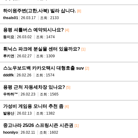
하이원주변(고한,사북) 빌라 삽니다.
[8]
thsals01
26.03.17
조회 : 2133
용평 셔틀버스 예약되시나요?
[4]
동이요
26.03.02
조회 : 1474
휘닉스 파크에 분실물 센터 있을까요?
[1]
루키연
26.02.27
조회 : 1309
스노우보드백 카카오택시 대형호출 suv
[2]
dddlfk
26.02.26
조회 : 1574
용평 근처 자동세차장 있나요?
[5]
우하하™
26.02.23
조회 : 1565
가성비 게임용 모니터 추천 좀
[4]
발왕산
26.02.13
조회 : 1382
중고나라 25/26 스프링시즌 시즌권
[1]
hooniiyo
26.02.11
조회 : 1602