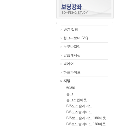
SKY 칼럼
헝그리보더 FAQ
누구나컬럼
강습게시판
빅에어
하프파이프
지빙
50/50
봉크
봉크스핀아웃
B/S노즈슬라이드
F/S노즈슬라이드
B/S보드슬라이드 180아웃
F/S보드슬라이드 180아웃