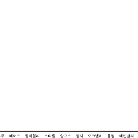
무주
베어스
웰리힐리
스타힐
알프스
양지
오크밸리
용평
에덴밸리