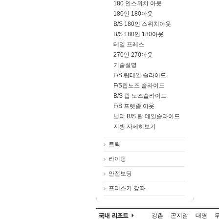
180 인스위치 아웃
180인 180아웃
B/S 180인 스위치아웃
B/S 180인 180아웃
테일 프레스
270인 270아웃
기술설명
F/S 립테일 슬라이드
F/S립노즈 슬라이드
B/S 립 노즈슬라이드
F/S 프렛졸 아웃
널리 B/S 립 데일슬라이드
지빙 자세히보기
트릭
라이딩
안전보딩
프리스키 강좌
강촌
곤지암
대명