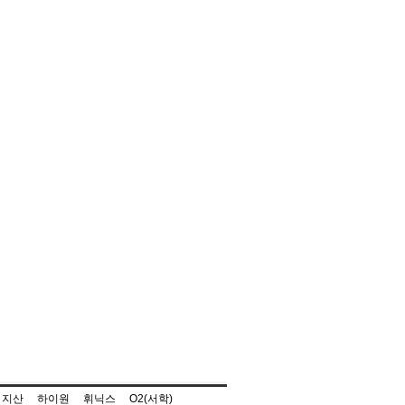
지산
하이원
휘닉스
O2(서학)