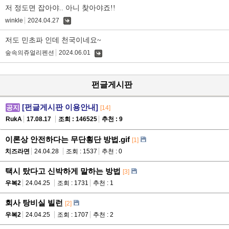
저 정도면 잡아야.. 아니 찾아야죠!!
winkle
2024.04.27
댓
글
저도 민초파 인데 천국이네요~
숲속의쥬얼리펜션
2024.06.01
댓
글
펀글게시판
[펀글게시판 이용안내]
공지
[14]
RukA
17.08.17
조회 : 146525
추천 : 9
이론상 안전하다는 무단횡단 방법.gif
[1]
치즈라면
24.04.28
조회 : 1537
추천 : 0
택시 탔다고 신박하게 말하는 방법
[3]
우복2
24.04.25
조회 : 1731
추천 : 1
회사 탕비실 빌런
[2]
우복2
24.04.25
조회 : 1707
추천 : 2