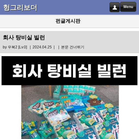
헝그리보더
Menu
펀글게시판
회사 탕비실 빌런
by
우복2
[Lv.0] | 2024.04.25 |
|
본문 건너뛰기