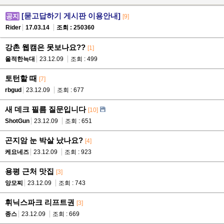
[묻고답하기 게시판 이용안내]
공지
[9]
Rider
17.03.14
조회 : 250360
강촌 웹캠은 못보나요??
[1]
울적한늑대
23.12.09
조회 : 499
토턴할 때
[7]
rbgud
23.12.09
조회 : 677
새 데크 필름 질문입니다
[10]
ShotGun
23.12.09
조회 : 651
곤지암 눈 박살 났나요?
[4]
케요네즈
23.12.09
조회 : 923
용평 근처 맛집
[3]
앙모찌
23.12.09
조회 : 743
휘닉스파크 리프트권
[3]
종스
23.12.09
조회 : 669