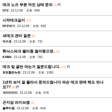
데크 노즈 부분 까진 상태 문의
[8]
OYZ
23.12.09
조회 : 609
시막데크길이
[15]
00꾸러기
23.12.09
조회 : 692
새데크 관리 질문
[8]
익수르
23.12.09
조회 : 731
휘닉스파크 밸리좀 열어줬으면..
[4]
K4IM4
23.12.09
조회 : 781
데크 및 골반 여는거 질문드립니다.
[15]
토턴힐턴뉴턴
23.12.09
조회 : 1393
1년차 보더 잘 몰라서 문의드립니다 파손 데크 판매 해도 되나
요??
[8]
겨미미미미
23.12.09
조회 : 678
곤지암 라이브캠
[5]
블루티엠
23.12.08
조회 : 818