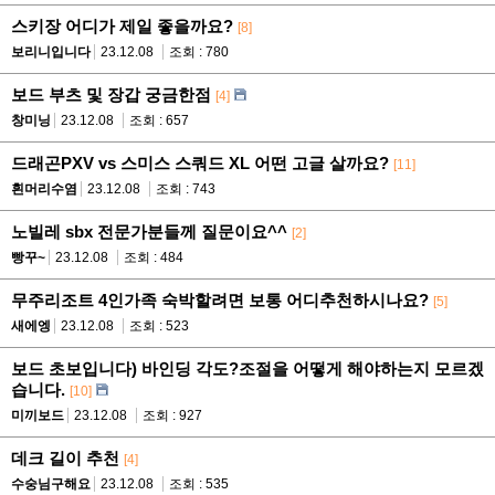
스키장 어디가 제일 좋을까요?
[8]
보리니입니다
23.12.08
조회 : 780
보드 부츠 및 장갑 궁금한점
[4]
창미닝
23.12.08
조회 : 657
드래곤PXV vs 스미스 스쿼드 XL 어떤 고글 살까요?
[11]
흰머리수염
23.12.08
조회 : 743
노빌레 sbx 전문가분들께 질문이요^^
[2]
빵꾸~
23.12.08
조회 : 484
무주리조트 4인가족 숙박할려면 보통 어디추천하시나요?
[5]
새에엥
23.12.08
조회 : 523
보드 초보입니다) 바인딩 각도?조절을 어떻게 해야하는지 모르겠
습니다.
[10]
미끼보드
23.12.08
조회 : 927
데크 길이 추천
[4]
수숭님구해요
23.12.08
조회 : 535