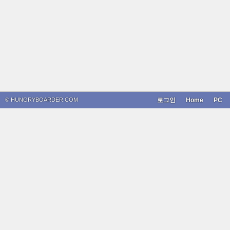
© HUNGRYBOARDER.COM
로그인
Home
PC