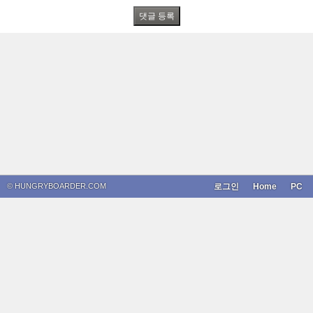
© HUNGRYBOARDER.COM
로그인
Home
PC