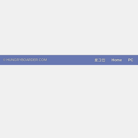
© HUNGRYBOARDER.COM
로그인
Home
PC