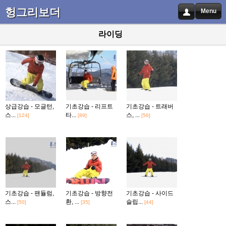
헝그리보더
Menu
라이딩
상급강습 - 모글턴,
기초강습 - 리프트
기초강습 - 트래버
스...
타...
스, ...
[124]
[89]
[56]
기초강습 - 팬듈럼,
기초강습 - 방향전
기초강습 - 사이드
스...
환, ...
슬립...
[50]
[35]
[44]