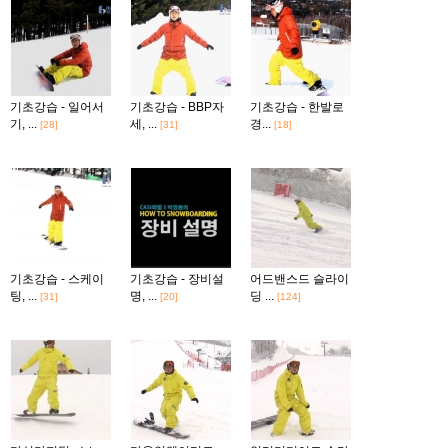
기초강습 - 일어서
기초강습 - BBP자
기초강습 - 한발로
기, ...
세, ...
경...
[28]
[31]
[18]
기초강습 - 스케이
기초강습 - 장비설
어드밴스드 슬라이
팅, ...
명, ...
딩 ...
[31]
[20]
[124]