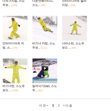
다섯가지팁, 스노
다운언웨이티드,
인터미디어트 슬라
우보...
스노...
이딩...
[158]
[86]
[64]
인터미디어트 카
비기너 카빙, 스노
너비스턴, 스노우
빙, 스...
우보...
보드 ...
[79]
[111]
[84]
비기너턴, 스노우
일어서기(up), 스노
보드 ...
우...
[120]
[42]
이 전 <
1
2
> 다 음