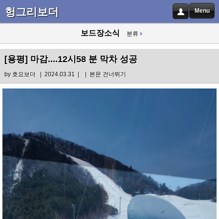
헝그리보더
Menu
보드장소식
분류
[용평]
마감....12시58 분 막차 성공
by
호요보더
| 2024.03.31 |
|
본문 건너뛰기