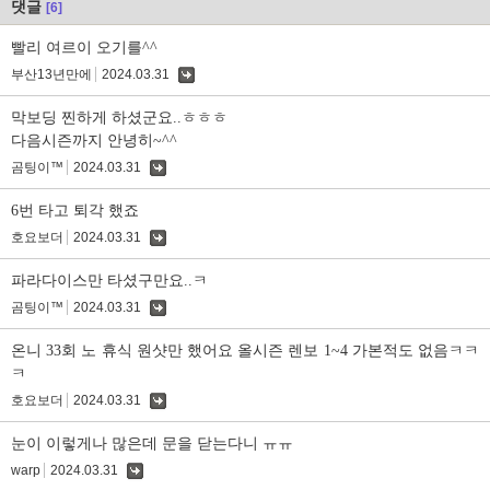
댓글
[6]
빨리 여르이 오기를^^
부산13년만에
2024.03.31
댓
글
막보딩 찐하게 하셨군요..ㅎㅎㅎ
다음시즌까지 안녕히~^^
곰팅이™
2024.03.31
댓
글
6번 타고 퇴각 했죠
호요보더
2024.03.31
댓
글
파라다이스만 타셨구만요..ㅋ
곰팅이™
2024.03.31
댓
글
온니 33회 노 휴식 원샷만 했어요 올시즌 렌보 1~4 가본적도 없음ㅋㅋ
ㅋ
호요보더
2024.03.31
댓
글
눈이 이렇게나 많은데 문을 닫는다니 ㅠㅠ
warp
2024.03.31
댓