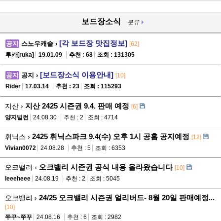
글
보드장소식
분류
[각 보드장 맛집정보]
공지
스노우캐슬 ›
[62]
루카[ruka]
19.01.09
추천 : 68
조회 : 131305
[보드장소식 이용안내]
공지
공지 ›
[10]
Rider
17.03.14
추천 : 23
조회 : 115293
지산 2425 시즌권 9.4. 판매 예정
지산 ›
[6]
양지빌런
24.08.30
추천 : 2
조회 : 4714
2425 휘닉스파크 9.4(수) 오후 1시 공홈 공지예정
휘닉스 ›
[12]
Vivian0072
24.08.28
추천 : 5
조회 : 6353
오크밸리 시즌권 공식 내용 올라왔습니다
오크밸리 ›
[10]
leeeheee
24.08.19
추천 : 2
조회 : 5045
24/25 오크밸리 시즌권 얼리버드- 8월 20일 판매예정...
오크밸리 ›
[10]
쭈꾸~쭈꾸
24.08.16
추천 : 6
조회 : 2982