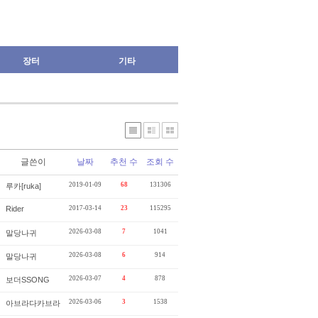
장터
기타
글쓴이
날짜
추천 수
조회 수
2019-01-09
68
131306
루카[ruka]
Rider
2017-03-14
23
115295
2026-03-08
7
1041
말당나귀
2026-03-08
6
914
말당나귀
2026-03-07
4
878
보더SSONG
2026-03-06
3
1538
아브라다카브라