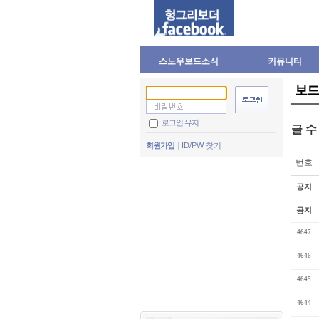
스노우보드소식
커뮤니티
보드
로그인 유지
글 
회원가입
ID/PW 찾기
번호
공지
공지
4647
4646
4645
4644