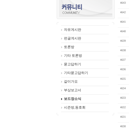
4643
4642
4641
자유게시판
4640
펀글게시판
4639
토론방
4638
기타 토론방
4637
묻고답하기
4636
기타묻고답하기
4635
같이가요
4634
부상보고서
4633
보드장소식
시즌방,동호회
4632
4631
4630