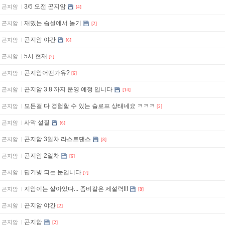
3/5 오전 곤지암
곤지암
[4]
재밌는 습설에서 놀기
곤지암
[2]
곤지암 야간
곤지암
[6]
5시 현재
곤지암
[2]
곤지암어떤가유?
곤지암
[6]
곤지암 3.8 까지 운영 예정 입니다
곤지암
[14]
모든걸 다 경험할 수 있는 슬로프 상태네요 ㅋㅋㅋ
곤지암
[2]
사막 설질
곤지암
[6]
곤지암 3일차 라스트댄스
곤지암
[8]
곤지암 2일차
곤지암
[6]
딥키빙 되는 눈입니다
곤지암
[2]
지암이는 살아있다... 좀비같은 제설력!!!
곤지암
[8]
곤지암 야간
곤지암
[2]
곤지암
곤지암
[2]