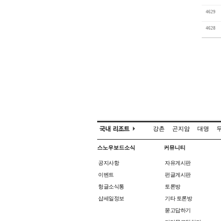
4629
4628
강촌
곤지암
대명
스노우보드소식
커뮤니티
공지사항
자유게시판
이벤트
펀글게시판
헝글소식통
토론방
샵세일정보
기타 토론방
묻고답하기