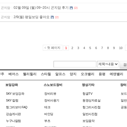
02월 09일 (월) 09~20시 곤지암 후기
곤지암
[2]
2/9(월) 평일보딩 좋아요
곤지암
[2]
첫 페이지
1
2
3
4
5
6
7
8
9
10
검
무주
베어스
웰리힐리
스타힐
알프스
양지
오크밸리
용평
에덴밸리
보딩강좌
스노보드장비
영상기타
장터
SKY 보딩강좌
장비리뷰
헝글TV
보드
SKY 칼럼
장비사용기
동영상자료실
일반
헝그리보더 FAQ
데크
헝그리사진첩
공동
강습게시판
바인딩
일반사진첩
누구나칼럼
부츠
보딩음악