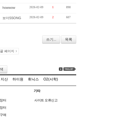
howwow
2026-02-09
1
898
2026-02-09
2
607
보더SSONG
쓰기...
목록
끝 페이지
색
지산
하이원
휘닉스
O2(서학)
기타
장터
사이트 오류신고
장터
구매