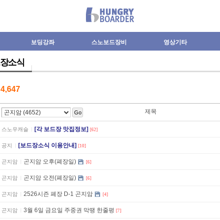
보딩강좌
스노보드장비
영상기타
장소식
수
4,647
제목
Go
[각 보드장 맛집정보]
스노우캐슬
[62]
[보드장소식 이용안내]
공지
[10]
곤지암 오후(폐장일)
곤지암
[6]
곤지암 오전(폐장일)
곤지암
[6]
2526시즌 폐장 D-1 곤지암
곤지암
[4]
3월 6일 금요일 주중권 막땡 한줄평
곤지암
[7]