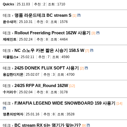
Quicks
25.11.03
추천 : 2
조회 : 1710
명품 라운드데크 BC stream S
데크 ›
[1]
윤수새끼
25.10.31
추천 : 0
조회 : 1576
Rollout Freeriding Proect 162W 사용기
데크 ›
[3]
제레인트
25.02.24
추천 : 8
조회 : 4464
NC 스노우 카본 짧은 시승기 158.5 W
데크 ›
[7]
이클립스♠
25.02.11
추천 : 7
조회 : 4590
2425 DONEK FLUX SOFT 사용기
데크 ›
[2]
용감한디지몬
25.02.07
추천 : 3
조회 : 4700
24/25 RFP All_Round 162W
데크 ›
[12]
╋거리╋
25.02.04
추천 : 8
조회 : 3178
F.IMAFIA LEGEND WIDE SNOWBOARD 159 사용기
데크 ›
[14]
영혼의반역자
25.01.16
추천 : 8
조회 : 3528
BC stream RX ti는 명기가 맞는가?
데크 ›
[9]