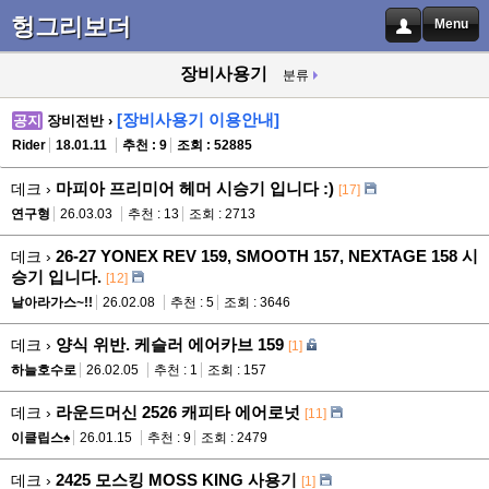
헝그리보더
Menu
장비사용기
분류
[장비사용기 이용안내]
공지
장비전반 ›
Rider
18.01.11
추천 : 9
조회 : 52885
마피아 프리미어 헤머 시승기 입니다 :)
데크 ›
[17]
연구형
26.03.03
추천 : 13
조회 : 2713
26-27 YONEX REV 159, SMOOTH 157, NEXTAGE 158 시
데크 ›
승기 입니다.
[12]
날아라가스~!!
26.02.08
추천 : 5
조회 : 3646
양식 위반. 케슬러 에어카브 159
데크 ›
[1]
하늘호수로
26.02.05
추천 : 1
조회 : 157
라운드머신 2526 캐피타 에어로넛
데크 ›
[11]
이클립스♠
26.01.15
추천 : 9
조회 : 2479
2425 모스킹 MOSS KING 사용기
데크 ›
[1]