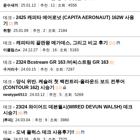
윤수새끼
25.01.12
추천 : 11
조회 : 4556
2425 캐피타 에어로넛 (CAPITA AERONAUT) 162W 사용
데크 ›
기
[2]
취향
25.01.09
추천 : 2
조회 : 2184
캐피타의 끝판왕 메가데스, 그리고 비교 후기
데크 ›
[22]
이클립스♠
24.12.27
추천 : 16
조회 : 5183
2324 Bcstream GR 163 /비씨스트림 GR 163
데크 ›
[6]
╋거리╋
24.03.15
추천 : 6
조회 : 7287
양식 위반. 케슬러 첫 백컨트리-올라운드 보드 컨투어
데크 ›
(CONTOUR 162) 시승기
[13]
newtype6513
24.03.12
추천 : 5
조회 : 5269
23/24 와이어드 데븐월시(WIRED DEVUN WALSH) 데크
데크 ›
시승기
[6]
|루피|
24.03.04
추천 : 9
조회 : 3980
도낵 플럭스 데크 사용후기!!
데크 ›
[3]
아놀
24.02.16
추천 : 3
조회 : 7525