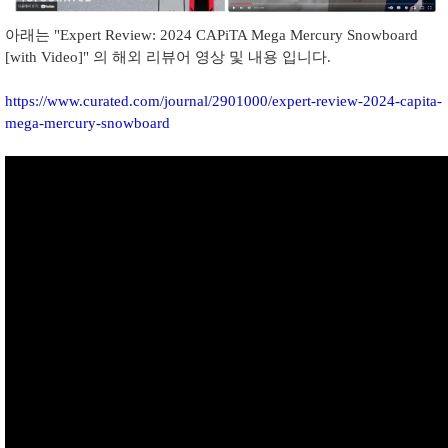
아래는 "Expert Review: 2024 CAPiTA Mega Mercury Snowboard
[with Video]" 의 해외 리뷰어 영상 및 내용 입니다.
https://www.curated.com/journal/2901000/expert-review-2024-capita-
mega-mercury-snowboard