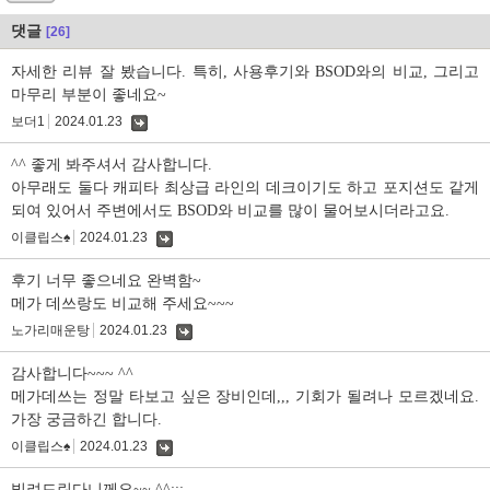
댓글
[26]
자세한 리뷰 잘 봤습니다. 특히, 사용후기와 BSOD와의 비교, 그리고
마무리 부분이 좋네요~
보더1
2024.01.23
댓
글
^^ 좋게 봐주셔서 감사합니다.
아무래도 둘다 캐피타 최상급 라인의 데크이기도 하고 포지션도 같게
되여 있어서 주변에서도 BSOD와 비교를 많이 물어보시더라고요.
이클립스♠
2024.01.23
댓
글
후기 너무 좋으네요 완벽함~
메가 데쓰랑도 비교해 주세요~~~
노가리매운탕
2024.01.23
댓
글
감사합니다~~~ ^^
메가데쓰는 정말 타보고 싶은 장비인데,,, 기회가 될려나 모르겠네요.
가장 궁금하긴 합니다.
이클립스♠
2024.01.23
댓
글
빌려드린다니께요~~ ^^;;;