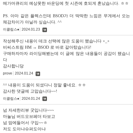
메가머큐리의 예상못한 바운딩에 첫 시즌에 호되게 혼났습니다. ㅎㅎ
PS. 아마 같은 플렉스인데 BSOD가 더 딱딱한 느낌은 무게에서 오는
체감차이가 아닐까 싶습니다. ^^
이클립스♠
2024.01.23
댓
글
작성해주신 내용이 데크 선택에 많은 도움이 됐습니다 +_+
비씨스트림 HM → BSOD 로 바로 갈아탔습니다!
구매하자마자 라이딩해봤는데 이 글에 많은 내용들이 공감이 됐습니
다
감사합니당
prove
2024.01.24
댓
글
^^ 내용이 도움이 되셨다니 정말 좋네요. ㅎㅎ
감사한 댓글에 고맙습니다~~!
이클립스♠
2024.01.24
댓
글
넘 자세한리뷰 굿입니다~~~
마눌님 버드오브페더 타보고
넘 맘에들어서 구입~~ㅎ
저도 도아냐슈퍼도아냐