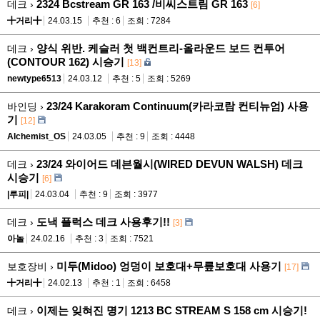
2324 Bcstream GR 163 /비씨스트림 GR 163
데크 ›
[6]
╋거리╋
24.03.15
추천 : 6
조회 : 7284
양식 위반. 케슬러 첫 백컨트리-올라운드 보드 컨투어
데크 ›
(CONTOUR 162) 시승기
[13]
newtype6513
24.03.12
추천 : 5
조회 : 5269
23/24 Karakoram Continuum(카라코람 컨티뉴엄) 사용
바인딩 ›
기
[12]
Alchemist_OS
24.03.05
추천 : 9
조회 : 4448
23/24 와이어드 데븐월시(WIRED DEVUN WALSH) 데크
데크 ›
시승기
[6]
|루피|
24.03.04
추천 : 9
조회 : 3977
도낵 플럭스 데크 사용후기!!
데크 ›
[3]
아놀
24.02.16
추천 : 3
조회 : 7521
미두(Midoo) 엉덩이 보호대+무릎보호대 사용기
보호장비 ›
[17]
╋거리╋
24.02.13
추천 : 1
조회 : 6458
이제는 잊혀진 명기 1213 BC STREAM S 158 cm 시승기!
데크 ›