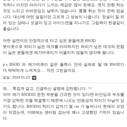
직하다 이지만 라이더가 느끼는 체감은 많이 둔해요. 엣지 전환 하는
것도 느리고 리바운딩도 날뛰지 않습니다. 통통 튀는 맛이 전혀 없습
니다. 대신에 어떤 설질이던 고르게 그 성능이 나옵니다. 정설이 잘 되
어 있는 상태나 모글이 있고 아이스면을 지나가도 그립력이 한결같이
좋습니다.
어떤 설면이던 안정적으로 타고 싶은 분들에겐 BSOD
붓아웃으로 허리가 넓은 데크를 타야하지만 허리가 넢은 데크의 둔함
이 싫은 분들에겐 메가머큐리가 어울리지 않을까 생각해 봅니다.
p.s BSOD 와 메가머큐리 같은 플렉스 인데 실제로 탈 때 BSOD가
더 딱딱하게 느껴져요.... 저만 그런걸까요...
일일
2024.01.23
댓
글
와.... 쪽집게 같고, 간결하신 설명에 감탄합니다. ^^
아마 제가 BSOD의 둔한 부분을 간과한 것이 있다면 바인딩과 부츠를
가장 강력한 것을 체결했기 때문에 나오는 반응성의 차이가 아닐까 싶
기도 합니다. BSOD의 허리가 갑자기 몇 cm 가 늘어나서 현재의 모양
이 되였는데, 이때에는 센터링 잡는데 꽤나 고생했던 기억이 있습니
다.