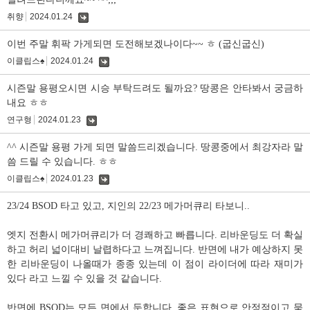
취향
2024.01.24
댓
글
이번 주말 휘팍 가게되면 도전해보겠나이다~~ ㅎ (굽신굽신)
이클립스♠
2024.01.24
댓
글
시즌말 용평오시면 시승 부탁드려도 될까요? 땅콩은 안타봐서 궁금하
내요 ㅎㅎ
연구형
2024.01.23
댓
글
^^ 시즌말 용평 가게 되면 말씀드리겠습니다. 땅콩중에서 최강자라 말
씀 드릴 수 있습니다. ㅎㅎ
이클립스♠
2024.01.23
댓
글
23/24 BSOD 타고 있고, 지인의 22/23 메가머큐리 타보니..
엣지 전환시 메가머큐리가 더 경쾌하고 빠릅니다. 리바운딩도 더 확실
하고 허리 넓이대비 날렵하다고 느껴집니다. 반면에 내가 예상하지 못
한 리바운딩이 나올때가 종종 있는데 이 점이 라이더에 따라 재미가
있다 라고 느낄 수 있을 것 같습니다.
반면에 BSOD는 모든 면에서 둔합니다. 좋은 표현으로 안정적이고 묵