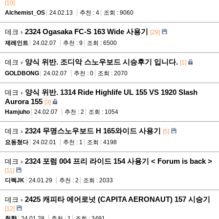
[10]
Alchemist_OS
24.02.13
추천 : 4
조회 : 9060
2324 Ogasaka FC-S 163 Wide 사용기
데크 ›
[29]
제레인트
24.02.07
추천 : 9
조회 : 6500
양식 위반. 조디악 스노우보드 시승후기 입니다.
데크 ›
[1]
GOLDBONG
24.02.07
추천 : 0
조회 : 2070
양식 위반. 1314 Ride Highlife UL 155 VS 1920 Slash
데크 ›
Aurora 155
[3]
Hamjuho
24.02.07
추천 : 2
조회 : 1054
2324 무명스노우보드 H 165와이드 사용기
데크 ›
[5]
요동쳤다
24.02.01
추천 : 1
조회 : 4198
2324 포럼 004 프리 라이드 154 사용기 < Forum is back >
데크 ›
[11]
디렉JK
24.01.29
추천 : 2
조회 : 2033
2425 캐피타 에어로넛 (CAPITA AERONAUT) 157 시승기
데크 ›
[12]
취향
24.01.28
추천 : 1
조회 : 3491