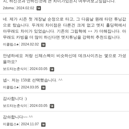
지, 하신것과 안하신것에 큰 차이가있는지 여쭈어보고싶습니다.
2doma
2024.02.02
댓
글
네. 제가 시즌 첫 개장날 순정으로 타고, 그 다음날 원래 타던 튜닝값
으로 탔습니다. 두개의 차이점은 다른건 크게 없고 엣지 홀딩력에서
아무래도 차이가 있었습니다. 기존의 그립혁에 ++ 가 더해집니다. 아
무래도 카빙을 더 많이 하신다면 엣지튜닝을 강력히 추천드립니다.
이클립스♠
2024.02.02
댓
글
안녕하세요 저랑 신체스펙이 비슷하신데 데크사이즈는 몇으로 가셨
을까요?
보드타는춘식이
2024.03.05
댓
글
넵~. 저는 159로 선택했습니다. ^^
이클립스♠
2024.03.05
댓
글
감사합니다 :)
보드타는춘식이
2024.03.05
댓
글
감솨합니다~~ ^^
이클립스♠
2024.11.07
댓