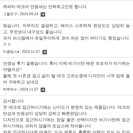
글
캐피타 데크의 만듬새는 진짜최고인듯 합니다
그물친구
2024.09.14
댓
글
맞습니다. 마무리도 깔끔하고, 베이스 스트럭쳐 완성도도 상당히 높
고, 무엇보다 내구성도 좋습니다.
과거 피스랩에서 유일무이하게 코어 파손 없이 버티기도 했었습니다.
ㅎㅎ
이클립스♠
2024.11.07
댓
글
선생님 후기 잘봤습니다. 혹시 이제 비기너턴 배운 초보자가 타기에는
어떨까요?
올해 첫 시즌권 끊고 같이 탈 데크 고르는중에 디자인이 너무 맘에 들
어 구매하고 싶네요
하루하누
2024.11.07
댓
글
감사합니다.
첫 데크로 접근하시기에는 난이도가 분명히 있는 제품입니다. 데크의
탄성과 반응성이 상당히 강하고 빠른편입니다.
디자인으로 접근하시기에는 정말 좋은 선택이지만 비기너턴에 접근
하시기에는 과하지 않을까 조심스레 적어봅니다.
처음 접근하신다면 머큐리, 도아 제품도 휼륭한 선택이 되실 수 있습