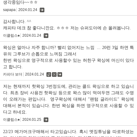
생각중임다~~ㅎㅎ
sapapa
2024.01.24
댓
글
감사합니다. ^^
캐피타 데크 참 좋다니깐요. ㅎㅎㅎ 저는 슈퍼도아에 손 올려봅니다.
이클립스♠
2024.01.24
댓
글
왁싱은 얼마나 자주 합니까? 빨리 없어지는 느낌 ... 20런 3일 하면 특
유의 그루브가 손톱으로 느껴짐 그래서
한번 왁싱으로 영구적으로 사용할수 있는 허한구 왁싱에 머신이 있다
고 합니다.
카피다 보더
2024.01.24
수
삭
댓
정
제
글
저는 현재까지 핫왁싱 3번정도에, 관리는 콜드 왁싱으로 하고 있습니
다. 최초 장비 사용전 핫왁싱 등으로 왁스 많이 먹여두면 그래도 수명
이 오래가는 편입니다. 영구왁싱에 대해서 "팬텀 글라이드" 왁싱에
대해서 본적이 있습니다. 한번 왁싱을 하면 영구적으로 사용할 수 있
다고 하네요.
이클립스♠
2024.01.25
댓
글
22/23 메가머크구매해서 타고있습니다. 혹시 엣징튜닝을 따로하셨는