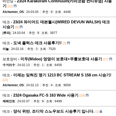
23/24 Karakoram Continuum(카라코람 컨티뉴엄) 사용
바인딩 ›
기
[12]
Alchemist_OS
24.03.05
추천 : 9
조회 : 4448
23/24 와이어드 데븐월시(WIRED DEVUN WALSH) 데크
데크 ›
시승기
[6]
|루피|
24.03.04
추천 : 9
조회 : 3977
도낵 플럭스 데크 사용후기!!
데크 ›
[3]
아놀
24.02.16
추천 : 3
조회 : 7520
미두(Midoo) 엉덩이 보호대+무릎보호대 사용기
보호장비 ›
[17]
╋거리╋
24.02.13
추천 : 1
조회 : 6456
이제는 잊혀진 명기 1213 BC STREAM S 158 cm 시승기!
데크 ›
[10]
Alchemist_OS
24.02.13
추천 : 4
조회 : 9059
2324 Ogasaka FC-S 163 Wide 사용기
데크 ›
[29]
제레인트
24.02.07
추천 : 9
조회 : 6499
양식 위반. 조디악 스노우보드 시승후기 입니다.
데크 ›
[1]