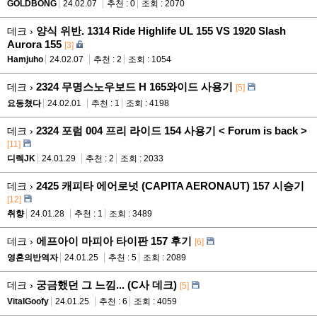
GOLDBONG
24.02.07
추천 : 0
조회 : 2070
양식 위반. 1314 Ride Highlife UL 155 VS 1920 Slash
데크 ›
Aurora 155
[3]
Hamjuho
24.02.07
추천 : 2
조회 : 1054
2324 무명스노우보드 H 165와이드 사용기
데크 ›
[5]
요동쳤다
24.02.01
추천 : 1
조회 : 4198
2324 포럼 004 프리 라이드 154 사용기 < Forum is back >
데크 ›
[11]
디렉JK
24.01.29
추천 : 2
조회 : 2033
2425 캐피타 에어로넛 (CAPITA AERONAUT) 157 시승기
데크 ›
[12]
취향
24.01.28
추천 : 1
조회 : 3489
에프아이 마피아 타이판 157 후기
데크 ›
[6]
영혼의반역자
24.01.25
추천 : 5
조회 : 2089
궁금했던 그 느낌... (C사 데크)
데크 ›
[5]
VitalGoofy
24.01.25
추천 : 6
조회 : 4059