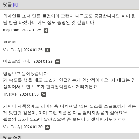
댓글
[5]
외계인을 조져 만든 물건이라 그런지 내구도도 궁금합니다만 이미 한
달 반을 타셨다니 어느 정도 증명된 것 같습니다.
mojorobo
2024.01.25
댓
글
ㅋㅋㅋ
VitalGoofy
2024.01.25
댓
글
비밀글입니다.
2024.01.29
댓
글
영상보고 돌아왔습니다.
꽤 속도를 냈을 때도 노즈가 안떨리는게 인상적이네요. 제 데크는 영
상찍어서 보면 노즈가 팔락팔락팔락~ 거리거든요.
TrustMe
2024.01.30
댓
글
캐피타 제품중에도 라이딩용 디렉셔널 뎈은 노즈를 소프트하게 만든
게 있던것 같은데, 아마 그런 제품은 다들 떨리지않을까 싶어요^^
뵐클의 uvo가 노즈에 달려있으면 좀 보완이 되겠지만서두ㅎㅎㅎ
VitalGoofy
2024.01.30
댓
글
댓글 쓰기