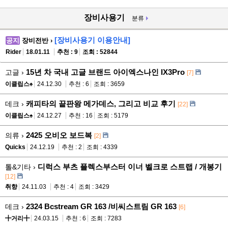
장비사용기
분류
[장비사용기 이용안내]
공지
장비전반 ›
Rider
18.01.11
추천 : 9
조회 : 52844
15년 차 국내 고글 브랜드 아이엑스나인 IX3Pro
고글 ›
[7]
이클립스♠
24.12.30
추천 : 6
조회 : 3659
캐피타의 끝판왕 메가데스, 그리고 비교 후기
데크 ›
[22]
이클립스♠
24.12.27
추천 : 16
조회 : 5179
2425 오비오 보드복
의류 ›
[2]
Quicks
24.12.19
추천 : 2
조회 : 4339
디럭스 부츠 플렉스부스터 이너 벨크로 스트랩 / 개봉기
톨&기타 ›
[12]
취향
24.11.03
추천 : 4
조회 : 3429
2324 Bcstream GR 163 /비씨스트림 GR 163
데크 ›
[6]
╋거리╋
24.03.15
추천 : 6
조회 : 7283