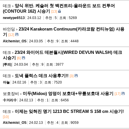
양식 위반. 케슬러 첫 백컨트리-올라운드 보드 컨투어
데크 ›
(CONTOUR 162) 시승기
[13]
newtype6513
24.03.12
추천 : 5
조회 : 5269
23/24 Karakoram Continuum(카라코람 컨티뉴엄) 사용
바인딩 ›
기
[12]
Alchemist_OS
24.03.05
추천 : 9
조회 : 4448
23/24 와이어드 데븐월시(WIRED DEVUN WALSH) 데크
데크 ›
시승기
[6]
|루피|
24.03.04
추천 : 9
조회 : 3977
도낵 플럭스 데크 사용후기!!
데크 ›
[3]
아놀
24.02.16
추천 : 3
조회 : 7520
미두(Midoo) 엉덩이 보호대+무릎보호대 사용기
보호장비 ›
[17]
╋거리╋
24.02.13
추천 : 1
조회 : 6456
이제는 잊혀진 명기 1213 BC STREAM S 158 cm 시승기!
데크 ›
[10]
Alchemist_OS
24.02.13
추천 : 4
조회 : 9059