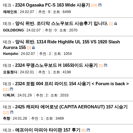
2324 Ogasaka FC-S 163 Wide 사용기
데크 ›
[29]
제레인트
24.02.07
추천 : 9
조회 : 6499
양식 위반. 조디악 스노우보드 시승후기 입니다.
데크 ›
[1]
GOLDBONG
24.02.07
추천 : 0
조회 : 2070
양식 위반. 1314 Ride Highlife UL 155 VS 1920 Slash
데크 ›
Aurora 155
[3]
Hamjuho
24.02.07
추천 : 2
조회 : 1054
2324 무명스노우보드 H 165와이드 사용기
데크 ›
[5]
요동쳤다
24.02.01
추천 : 1
조회 : 4198
2324 포럼 004 프리 라이드 154 사용기 < Forum is back >
데크 ›
[11]
디렉JK
24.01.29
추천 : 2
조회 : 2033
2425 캐피타 에어로넛 (CAPITA AERONAUT) 157 시승기
데크 ›
[12]
취향
24.01.28
추천 : 1
조회 : 3489
에프아이 마피아 타이판 157 후기
데크 ›
[6]