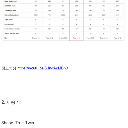
참고영상
https://youtu.be/SJn-rAcMBn0
2. 시승기
Shape: True Twin