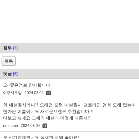
첨부
[7]
목록
댓글
[6]
오~좋은정보 감사합니다
여주새우깡
2024.03.04
댓
글
와 데븐월시라니!! 오래전 포럼 데븐월시 프로라인 엄청 오래 탔는데
반가운 이름이네요 새로운브랜드 추천입니다 !!
타보고 싶네요 그때의 데븐과 어떻게 다른지!!
no name
2024.03.04
댓
글
오 신기한데크네요 상세한 설명 좋아요!