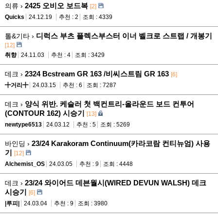
2425 오비오 보드복
의류 ›
[2]
Quicks
24.12.19
추천 : 2
조회 : 4339
디럭스 부츠 플렉스부스터 이너 벨크로 스트랩 / 개봉기
톨&기타 ›
[12]
취향
24.11.03
추천 : 4
조회 : 3429
2324 Bcstream GR 163 /비씨스트림 GR 163
데크 ›
[6]
╋거리╋
24.03.15
추천 : 6
조회 : 7287
양식 위반. 케슬러 첫 백컨트리-올라운드 보드 컨투어
데크 ›
(CONTOUR 162) 시승기
[13]
newtype6513
24.03.12
추천 : 5
조회 : 5269
23/24 Karakoram Continuum(카라코람 컨티뉴엄) 사용
바인딩 ›
기
[12]
Alchemist_OS
24.03.05
추천 : 9
조회 : 4448
23/24 와이어드 데븐월시(WIRED DEVUN WALSH) 데크
데크 ›
시승기
[6]
|루피|
24.03.04
추천 : 9
조회 : 3980