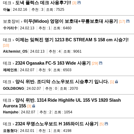
도낵 플럭스 데크 사용후기!!
데크 ›
[3]
아놀
24.02.16
추천 : 3
조회 : 7525
미두(Midoo) 엉덩이 보호대+무릎보호대 사용기
보호장비 ›
[17]
╋거리╋
24.02.13
추천 : 1
조회 : 6460
이제는 잊혀진 명기 1213 BC STREAM S 158 cm 시승기!
데크 ›
[10]
Alchemist_OS
24.02.13
추천 : 4
조회 : 9061
2324 Ogasaka FC-S 163 Wide 사용기
데크 ›
[29]
제레인트
24.02.07
추천 : 9
조회 : 6503
양식 위반. 조디악 스노우보드 시승후기 입니다.
데크 ›
[1]
GOLDBONG
24.02.07
추천 : 0
조회 : 2070
양식 위반. 1314 Ride Highlife UL 155 VS 1920 Slash
데크 ›
Aurora 155
[3]
Hamjuho
24.02.07
추천 : 2
조회 : 1054
2324 무명스노우보드 H 165와이드 사용기
데크 ›
[5]
요동쳤다
24.02.01
추천 : 1
조회 : 4198