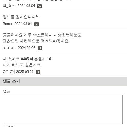
덕_영쓰
2024.03.04
댓
글
정보글 감사합니다!~
Bmoo
2024.03.04
댓
글
궁금하네요 저두 수소문해서 시승한번해보고
괜찮으면 세컨덱으로 쟁겨놔야겟네요
a_u.r.a_
2024.03.06
댓
글
제 첫데크 0405 데븐월시 161
다시 타보고 싶은데크..
Q(^^Q)
2025.05.26
댓
글
댓글 쓰기
댓글