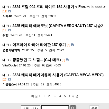
2324 포럼 004 프리 라이드 154 사용기 < Forum is back >
데크 ›
[11]
디렉JK
24.01.29
추천 : 2
조회 : 2033
2425 캐피타 에어로넛 (CAPITA AERONAUT) 157 시승기
데크 ›
[12]
취향
24.01.28
추천 : 1
조회 : 3491
에프아이 마피아 타이판 157 후기
데크 ›
[6]
영혼의반역자
24.01.25
추천 : 5
조회 : 2092
궁금했던 그 느낌... (C사 데크)
데크 ›
[5]
VitalGoofy
24.01.25
추천 : 6
조회 : 4063
2324 캐피타 메가머큐리 사용기 (CAPiTA MEGA MERC)
데크 ›
[26]
이클립스♠
24.01.23
추천 : 12
조회 : 4925
이 전 <
1
2
3
4
5
> 다 음
목록