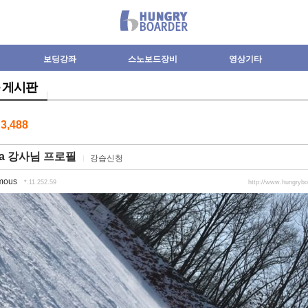
보딩강좌
스노보드장비
영상기타
 게시판
수
3,488
za 강사님 프로필
강습신청
mous
*.11.252.59
http://www.hungryb