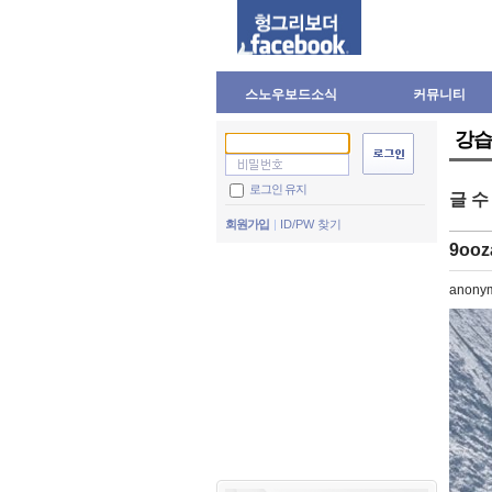
스노우보드소식
커뮤니티
강습
로그인 유지
글 
회원가입
ID/PW 찾기
9oo
anony