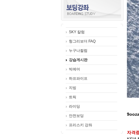
SKY 칼럼
헝그리보더 FAQ
누구나컬럼
강습게시판
빅에어
하프파이프
지빙
트릭
라이딩
9ooz
안전보딩
프리스키 강좌
자격