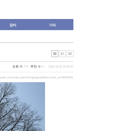
장터
기타
조회 수
추천 수
774
0
2022.10.22 15:35:57
oarder.com/index.php?mid=gangsub&document_srl=49478311