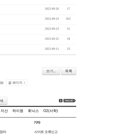
2022-09-26
17
2022-09-23
952
2022-09-23
31
2022-09-22
18
2022-09-11
23
쓰기...
목록
끝 페이지
39
색
지산
하이원
휘닉스
O2(서학)
기타
장터
사이트 오류신고