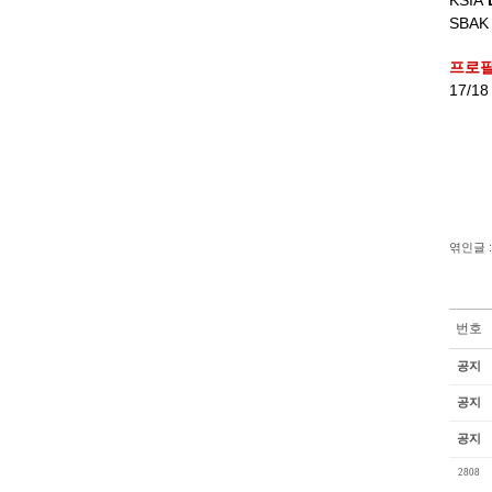
KSIA
SBA
프로
17/18
엮인글 :
번호
공지
공지
공지
2808