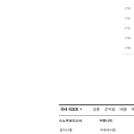
2793
2792
2791
2790
2789
강촌
곤지암
대명
스노우보드소식
커뮤니티
공지사항
자유게시판