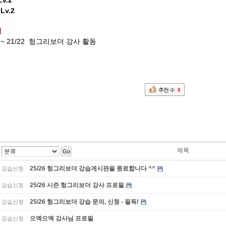
Lv.2
K
Lv.2
필
 ~ 21/22
헝그리보더
강사 활동
추천 수
0
제목
Go
25/26 헝그리보더 강습게시판을 종료합니다 ^^
강습신청
25/26 시즌 헝그리보더 강사 프로필
강습신청
25/26 헝그리보더 강습 문의, 신청 - 필독!
강습신청
으엑으엑 강사님 프로필
강습신청