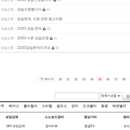
[1]
강습신청합니다
강습신청
[1]
강습문의, 신청 관련 참고사항
강습신청
22/23 강습 문의
강습신청
[3]
22/23 시즌 강습요청
강습신청
[1]
22/23강습문의드려요
강습신청
[2]
첫 페이지
30
31
32
33
34
35
36
37
38
검
무주
베어스
웰리힐리
스타힐
알프스
양지
오크밸리
용평
에덴밸리
보딩강좌
스노보드장비
영상기타
장터
SKY 보딩강좌
장비리뷰
헝글TV
보드