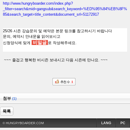
http://www.hungryboarder.com/index.php?
_filter=search&mid=gangsub&search_keyword=%ED%95%84%EB%8F%
85&search_target=title_content&document_srl=51172917
25/26 시즌 강습문의 및 예약은 본문 링크를 참고하시기 바랍니다
문의, 예약시 안내문을 읽어보시고
비밀글
신청양식에 맞게
로 작성해주세요.
~~~ 즐겁고 행복한 비시즌 보내시고 다음 시즌에 만나요. ~~~
추천 수
1
첨부
(1)
목록
LANG
PC
© HUNGRYBOARDER.COM