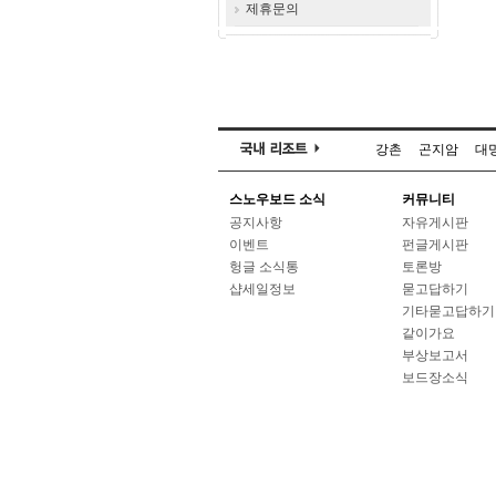
제휴문의
강촌
곤지암
대
스노우보드 소식
커뮤니티
공지사항
자유게시판
이벤트
펀글게시판
헝글 소식통
토론방
샵세일정보
묻고답하기
기타묻고답하기
같이가요
부상보고서
보드장소식