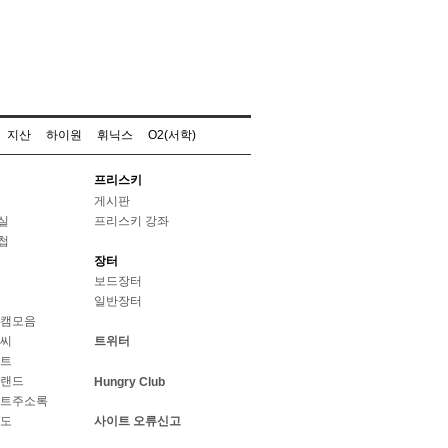
지산
하이원
휘닉스
O2(서학)
프리스키
게시판
실
프리스키 강좌
첩
장터
보드장터
일반장터
웹캠모음
날씨
트위터
스트
브랜드
Hungry Club
이트주소록
지도
사이트 오류신고