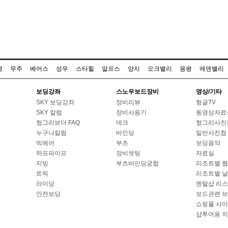
명
무주
베어스
성우
스타힐
알프스
양지
오크밸리
용평
에덴밸리
보딩강좌
스노우보드장비
영상/기타
SKY 보딩강좌
장비리뷰
헝글TV
SKY 칼럼
장비사용기
동영상자료
헝그리보더 FAQ
데크
헝그리사진
누구나칼럼
바인딩
일반사진첩
빅에어
부츠
보딩음악
하프파이프
장비셋팅
자료실
지빙
부츠바인딩궁합
리조트별 
트릭
리조트별 
라이딩
렌탈샵 리
안전보딩
보드관련 
쇼핑몰 사
샵투어용 