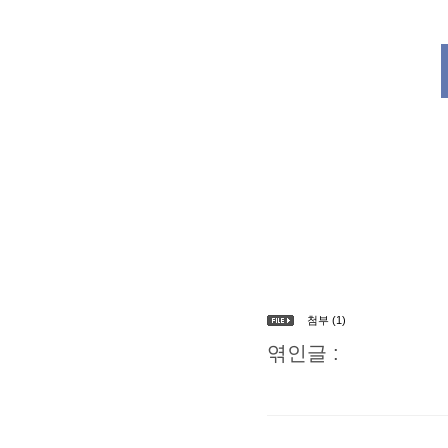
첨부 (1)
엮인글 :