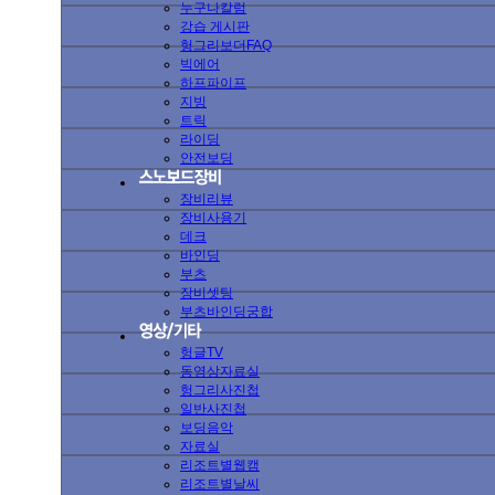
누구나칼럼
강습 게시판
헝그리보더FAQ
빅에어
하프파이프
지빙
트릭
라이딩
안전보딩
장비리뷰
장비사용기
데크
바인딩
부츠
장비셋팅
부츠바인딩궁합
헝글TV
동영상자료실
헝그리사진첩
일반사진첩
보딩음악
자료실
리조트별웹캠
리조트별날씨