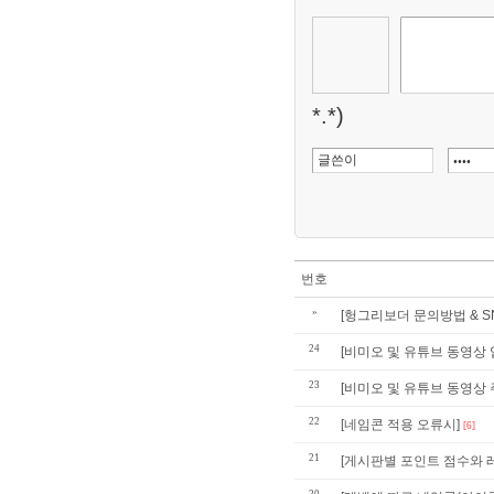
*.*)
번호
»
[헝그리보더 문의방법 & SN
24
[비미오 및 유튜브 동영상 업
23
[비미오 및 유튜브 동영상 주
22
[네임콘 적용 오류시]
[6]
21
[게시판별 포인트 점수와 