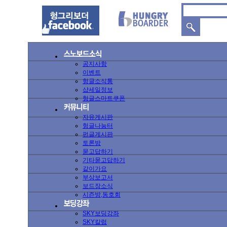
공지사항
이벤트
헝글소식통
샵세일정보
헝글스마트쿠폰
자유게시판
헝글나눔터
펀글게시판
토론방
묻고답하기
기타묻고답하기
같이가요
부상보고서
보드장소식
시즌방,동호회
SKY보딩강좌
SKY칼럼