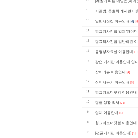
20
[레벨에 따른 네임콘(아이콘
19
시즌방, 동호회 게시판 이용안내 
18
일반사진첩 이용안내
[4
17
헝그리사진첩 업체/라이더
16
헝그리사진첩 일반회원 
15
동영상자료실 이용안내
[3]
14
강습 게시판 이용안내 입니
13
장비리뷰 이용안내
[4]
12
장비사용기 이용안내
[5]
11
헝그리보더닷컴 이용안내
10
헝글 생활 백서
[21]
9
업체 이용안내
[5]
8
헝그리보더닷컴 이용안내
7
[펀글게시판 이용안내]
[3]