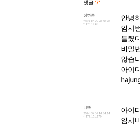
댓글
'7'
정하중
안녕하
2023.12.25 20:48:20
*.170.11.95
임시번
틀렸다
비밀번
않습니
아이디 
haju
니빠
아이디 
2024.06.04 14:34:14
*.178.101.176
임시비