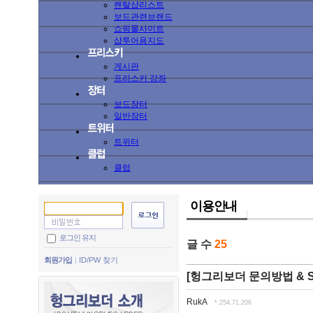
렌탈샵리스트
보드관련브랜드
쇼핑몰사이트
샵투어용지도
게시판
프리스키 강좌
보드장터
일반장터
트위터
클럽
이용안내
로그인 유지
글 수
25
회원가입
ID/PW 찾기
[헝그리보더 문의방법 & S
RukA
*.254.71.206