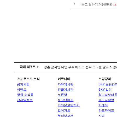
6
[묻고 답하기 이용안내]
[11
강촌
곤지암
대명
무주
베어스
성우
스타힐
알프스
양
스노우보드 소식
커뮤니티
보딩강좌
공지사항
자유게시판
SKY 보딩강
이벤트
펀글게시판
SKY 칼럼
헝글 소식통
토론방
헝그리보더 F
샵세일정보
묻고답하기
누구나칼럼
기타묻고답하기
빅에어
같이가요
하프파이프
부상보고서
지빙