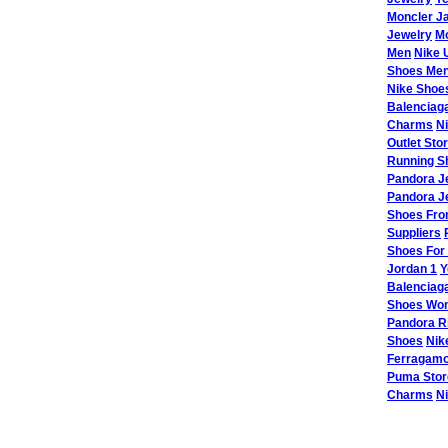
Moncler J
Jewelry
Mo
Men
Nike 
Shoes Me
Nike Shoe
Balenciag
Charms
Ni
Outlet Sto
Running S
Pandora J
Pandora J
Shoes Fro
Suppliers
Shoes For
Jordan 1
Y
Balenciag
Shoes Wo
Pandora R
Shoes
Nik
Ferragam
Puma Stor
Charms
Ni