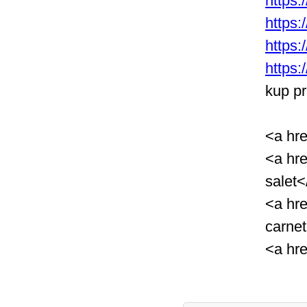
https:
https
https
https:
kup p
<a hre
<a hre
salet<
<a hre
carnet
<a hre