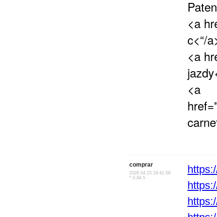
Paten
<a hr
c<“/a
<a hr
jazdy
<a
href=
carne
comprar
https
2026.04.23 19:41:58
*.0.84.5
https:
https: