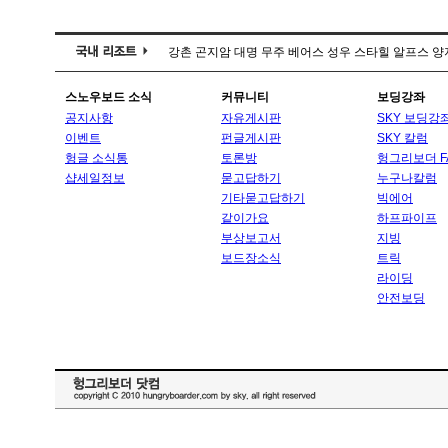
강촌
곤지암
대명
무주
베어스
성우
스타힐
알프스
양
스노우보드 소식
커뮤니티
보딩강좌
공지사항
자유게시판
SKY 보딩강
이벤트
펀글게시판
SKY 칼럼
헝글 소식통
토론방
헝그리보더 F
샵세일정보
묻고답하기
누구나칼럼
기타묻고답하기
빅에어
같이가요
하프파이프
부상보고서
지빙
보드장소식
트릭
라이딩
안전보딩