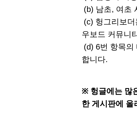
(b) 남초, 여
(c)
헝그리보더는
우보드 커뮤니티
(d) 6번 항목
합니다.
※
헝글에는
많
한
게시판에
올