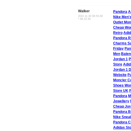
Walker
Pandora
A
2022.11.30 08:50:49
Nike Men'
*.68.32.95
Outlet Mon
Cheap Wo
Retro
Adid
Pandora R
Charms Sa
Friday
Pan
Men
Balen
Jordan 1
P
Store
Adid
Jordan 1 D
Website
P
Moncler Co
Shoes Wo
Store UK
Pandora
M
Jewellery
Cheap Jor
Pandora B
Nike Snea
Pandora 
Adidas St