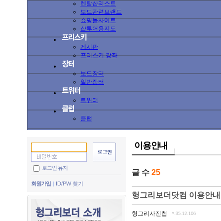
렌탈샵리스트
보드관련브랜드
쇼핑몰사이트
샵투어용지도
게시판
프리스키 강좌
보드장터
일반장터
트위터
클럽
이용안내
로그인 유지
글 수
25
회원가입
ID/PW 찾기
헝그리보더닷컴 이용안내
헝그리사진첩
*.35.12.106