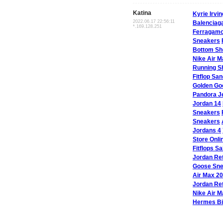
Katina
Kyrie Irvi
2022.06.17 22:56:11
Balenciaga
*.169.128.251
Ferragam
Sneakers
Bottom Sh
Nike Air M
Running S
Fitflop Sa
Golden Go
Pandora J
Jordan 14
Sneakers
Sneakers
Jordans 4
Store Onli
Fitflops S
Jordan Ret
Goose Sn
Air Max 2
Jordan Re
Nike Air M
Hermes Bi