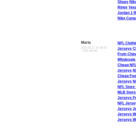
Shoes
Nik
Rings
Yee
Jordan 1 R
Nike Cana
Maria
NFL Clothi
2023.03.17 17:48:25
Jerseys
C
*.200.144.46
From Chin
Wholesale
Cheap NFL
Jerseys
N
Cheap Foo
Jerseys
N
NFL Store 
MLB Store 
Jerseys F
NFL Jerse
Jerseys
J
Jerseys W
Jerseys W