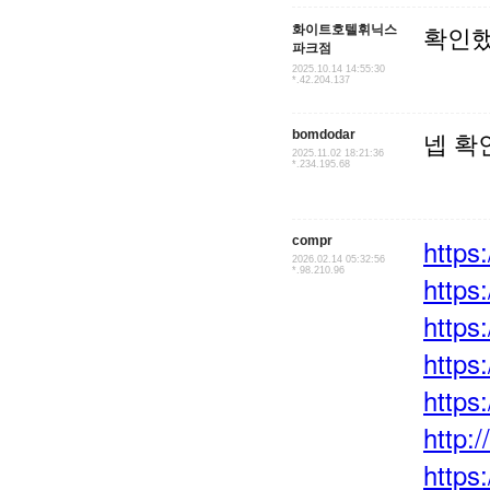
화이트호텔휘닉스
확인
파크점
2025.10.14 14:55:30
*.42.204.137
bomdodar
넵 확
2025.11.02 18:21:36
*.234.195.68
compr
https
2026.02.14 05:32:56
*.98.210.96
https
https
https
https
http:
https