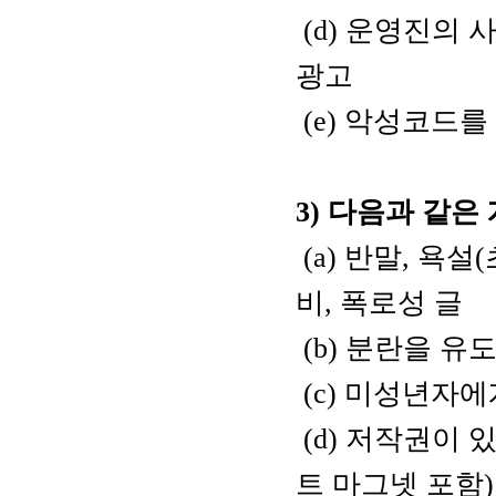
(d)
운영진의
광고
(e)
악성코드를
3)
다음과
같은
(a)
반말
,
욕설
(
비
,
폭로성
글
(b)
분란을
유
(c)
미성년자에
(d)
저작권이
트
마그넷
포함
)