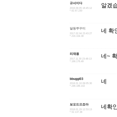
규서이다
알겠
2016.09.05 16:45:12
*.62.67.230
달동쭈꾸미
네 확
2017.02.04 23:43:27
*.216.104.38
리재용
네~ 
2017.11.30 23:48:13
*.166.176.49
bbuggi03
네
2018.01.10 09:05:30
*.246.186.102
보오드으죠아
네확
2018.01.29 12:53:13
*.52.137.38