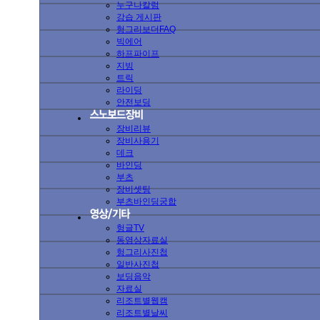
누구나칼럼
강습 게시판
헝그리보더FAQ
빅에어
하프파이프
지빙
트릭
라이딩
안전보딩
장비리뷰
장비사용기
데크
바인딩
부츠
장비셋팅
부츠바인딩궁합
헝글TV
동영상자료실
헝그리사진첩
일반사진첩
보딩음악
자료실
리조트별웹캠
리조트별날씨