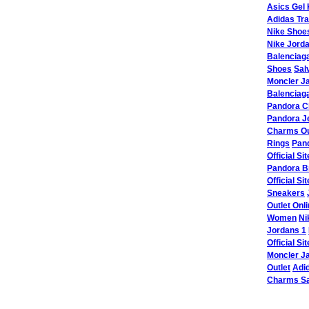
Asics Gel
Adidas Tra
Nike Shoe
Nike Jord
Balenciag
Shoes
Sal
Moncler J
Balenciag
Pandora 
Pandora J
Charms Ou
Rings
Pand
Official Sit
Pandora B
Official Sit
Sneakers
Outlet Onl
Women
Ni
Jordans 1
Official Sit
Moncler Ja
Outlet
Adi
Charms Sa