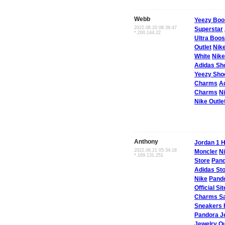
Webb
Yeezy Boo
2022.08.20 08:39:47
Superstar
*.200.144.22
Ultra Boos
Outlet
Nik
White
Nike
Adidas Sh
Yeezy Sho
Charms
A
Charms
Ni
Nike Outle
Anthony
Jordan 1 H
2022.08.21 05:34:18
Moncler
N
*.169.131.251
Store
Pand
Adidas St
Nike
Pand
Official Sit
Charms Sa
Sneakers
Pandora J
Jewelry Ou