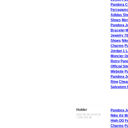
Pandora 
Ferragamo
Adidas S
Shoes
Men
Pandora J
Bracelet
M
Jewelry 7
Shoes
Nik
Charms
P
Jordan 1 
Moncler Ou
Retro
Pand
Official Sit
Website
P
Pandora J
Ring
Chea
Salvatore
Holder
Pandora J
2022.09.09 23:04:18
Nike Air 
*.204.224.38
High OG
F
Charms
P