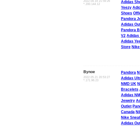
2022.04.19 21:59:26
Adidas Sh
*.200.144.12
Yeezy
Adid
Shoes
Off
Pandora J
Adidas Out
Pandora B
V2
Adidas
Adidas Ye
Store
Nike
Bynoe
Pandora
N
2022.05.21 20:53:27
Adidas Ult
*.171.96.23
NMD UK
N
Bracelets
Adidas N
Jewelry
Ad
Outlet
Pan
Canada
Ni
Nike Sne
Adidas Out