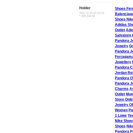
Holder
Shoes Fe
2021.11.20 22:33:15
Balenciag
*.200.144.54
Shoes Nik
Adidas Sh
Outlet
Adi
Salvatore
Pandora J
Jewelry
Go
Pandora J
Ferragamo
Jewellery
Pandora C
Jordan Ret
Pandora Ou
Pandora Je
Charms
A
Outlet
Monc
Store Onli
Jewelry Off
Women
Pa
1 Lows
Ye
Nike Shoe
Shoes
Nik
Pandora
P