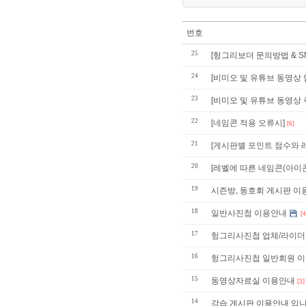
번호
25
[헝그리보더 문의방법 & SN
24
[비미오 및 유튜브 동영상 업
23
[비미오 및 유튜브 동영상 주
22
[네임콘 적용 오류시]
[6]
21
[게시판별 포인트 점수와 
20
[레벨에 따른 네임콘(아이콘
19
시즌방, 동호회 게시판 이용안내 
18
일반사진첩 이용안내
[4
17
헝그리사진첩 업체/라이더
16
헝그리사진첩 일반회원 
15
동영상자료실 이용안내
[3]
14
강습 게시판 이용안내 입니