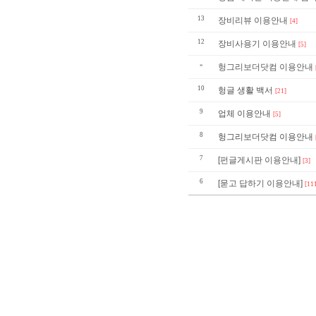
13
장비리뷰 이용안내
[4]
12
장비사용기 이용안내
[5]
»
헝그리보더닷컴 이용안내
10
헝글 생활 백서
[21]
9
업체 이용안내
[5]
8
헝그리보더닷컴 이용안내
7
[펀글게시판 이용안내]
[3]
6
[묻고 답하기 이용안내]
[11