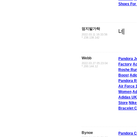
Shoes Fo
엄지발가락
네
2022.03.11 16:33:56
*.158.138.142
Webb
Pandora J
2022.03.27 05:23:04
Factory
Ad
*.200.144.12
Roshe Ru
Boost
Adi
Pandora R
Air Force 
Women
Ad
Adidas UK
Store
Nike
Bracelet 
Bynoe
Pandora 