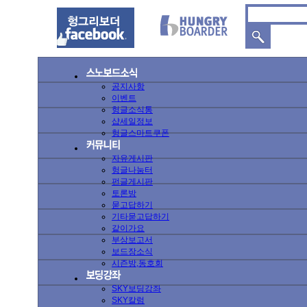
공지사항
이벤트
헝글소식통
샵세일정보
헝글스마트쿠폰
자유게시판
헝글나눔터
펀글게시판
토론방
묻고답하기
기타묻고답하기
같이가요
부상보고서
보드장소식
시즌방,동호회
SKY보딩강좌
SKY칼럼