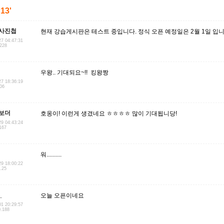
'13'
사진첩
현재 강습게시판은 테스트 중입니다. 정식 오픈 예정일은 2월 1일 입니
27 04:47:31
.228
우왕.. 기대되요~!! 킹왕짱
27 18:36:19
206
보더
호옹이! 이런게 생겼네요 ㅎㅎㅎㅎ 많이 기대됩니당!
29 04:43:24
167
워..........
29 18:00:22
.25
_
오늘 오픈이네요
01 20:29:57
0.188