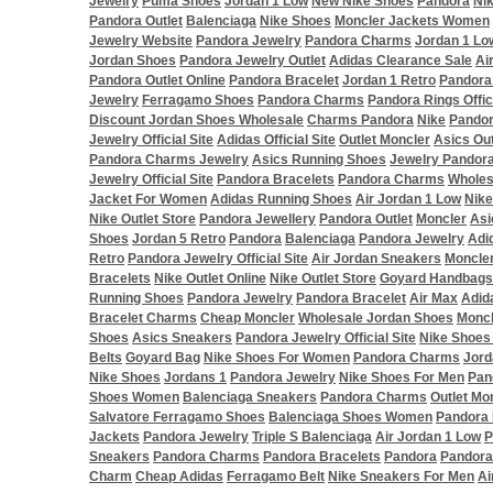
Jewelry
Puma Shoes
Jordan 1 Low
New Nike Shoes
Pandora
Ni
Pandora Outlet
Balenciaga
Nike Shoes
Moncler Jackets Women
Jewelry Website
Pandora Jewelry
Pandora Charms
Jordan 1 Lo
Jordan Shoes
Pandora Jewelry Outlet
Adidas Clearance Sale
Ai
Pandora Outlet Online
Pandora Bracelet
Jordan 1 Retro
Pandora 
Jewelry
Ferragamo Shoes
Pandora Charms
Pandora Rings Offici
Discount Jordan Shoes Wholesale
Charms Pandora
Nike
Pandor
Jewelry Official Site
Adidas Official Site
Outlet Moncler
Asics Out
Pandora Charms Jewelry
Asics Running Shoes
Jewelry Pandor
Jewelry Official Site
Pandora Bracelets
Pandora Charms
Wholes
Jacket For Women
Adidas Running Shoes
Air Jordan 1 Low
Nike
Nike Outlet Store
Pandora Jewellery
Pandora Outlet
Moncler
Asi
Shoes
Jordan 5 Retro
Pandora
Balenciaga
Pandora Jewelry
Adi
Retro
Pandora Jewelry Official Site
Air Jordan Sneakers
Moncle
Bracelets
Nike Outlet Online
Nike Outlet Store
Goyard Handbags
Running Shoes
Pandora Jewelry
Pandora Bracelet
Air Max
Adid
Bracelet Charms
Cheap Moncler
Wholesale Jordan Shoes
Moncl
Shoes
Asics Sneakers
Pandora Jewelry Official Site
Nike Shoe
Belts
Goyard Bag
Nike Shoes For Women
Pandora Charms
Jord
Nike Shoes
Jordans 1
Pandora Jewelry
Nike Shoes For Men
Pan
Shoes Women
Balenciaga Sneakers
Pandora Charms
Outlet Mo
Salvatore Ferragamo Shoes
Balenciaga Shoes Women
Pandora 
Jackets
Pandora Jewelry
Triple S Balenciaga
Air Jordan 1 Low
P
Sneakers
Pandora Charms
Pandora Bracelets
Pandora
Pandora
Charm
Cheap Adidas
Ferragamo Belt
Nike Sneakers For Men
Ai