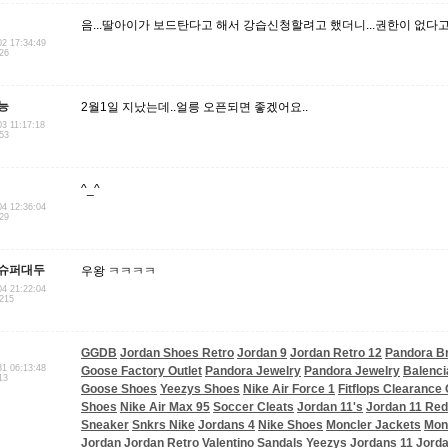
음...딸아이가 보드탄다고 해서 강습신청할려고 했더니...권한이 없다고
02 17:34:49
.26
능
2월1일 지났는데..얼릉 오픈되면 좋겠어요..
03 11:17:18
.53
^_^
04 12:36:04
.29
슈퍼대두
우왕 ㅋㅋㅋㅋ
04 21:22:04
.215
GGDB
Jordan Shoes Retro
Jordan 9
Jordan Retro 12
Pandora Br
31 06:13:48
Goose Factory Outlet
Pandora Jewelry
Pandora Jewelry
Balenci
13
Goose Shoes
Yeezys Shoes
Nike Air Force 1
Fitflops Clearance 
Shoes
Nike Air Max 95
Soccer Cleats
Jordan 11's
Jordan 11 Red
Sneaker
Snkrs Nike
Jordans 4
Nike Shoes
Moncler Jackets
Monc
Jordan
Jordan Retro
Valentino Sandals
Yeezys
Jordans 11
Jorda