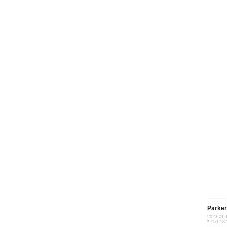
Parker
2023.01.
*.153.18