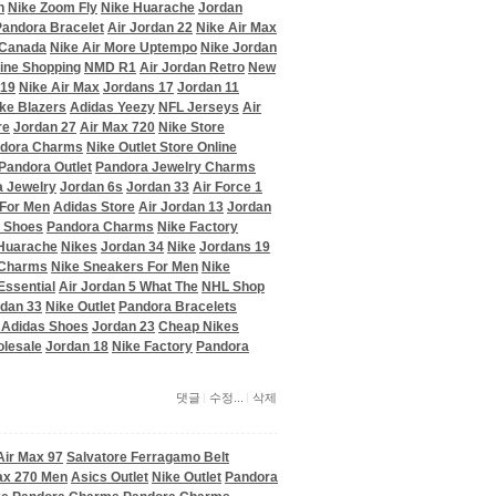
n
Nike Zoom Fly
Nike Huarache
Jordan
Pandora Bracelet
Air Jordan 22
Nike Air Max
 Canada
Nike Air More Uptempo
Nike Jordan
line Shopping
NMD R1
Air Jordan Retro
New
019
Nike Air Max
Jordans 17
Jordan 11
ke Blazers
Adidas Yeezy
NFL Jerseys
Air
re
Jordan 27
Air Max 720
Nike Store
dora Charms
Nike Outlet Store Online
Pandora Outlet
Pandora Jewelry Charms
 Jewelry
Jordan 6s
Jordan 33
Air Force 1
 For Men
Adidas Store
Air Jordan 13
Jordan
 Shoes
Pandora Charms
Nike Factory
Huarache
Nikes
Jordan 34
Nike
Jordans 19
 Charms
Nike Sneakers For Men
Nike
Essential
Air Jordan 5 What The
NHL Shop
dan 33
Nike Outlet
Pandora Bracelets
 Adidas Shoes
Jordan 23
Cheap Nikes
olesale
Jordan 18
Nike Factory
Pandora
댓글
수정...
삭제
Air Max 97
Salvatore Ferragamo Belt
ax 270 Men
Asics Outlet
Nike Outlet
Pandora