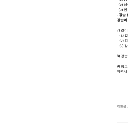
(e) 
(e) 
- 강습
강습이
7) 
(a) 
(b) 
(c)
8) 강
9) 헝
이력서
엮인글 :