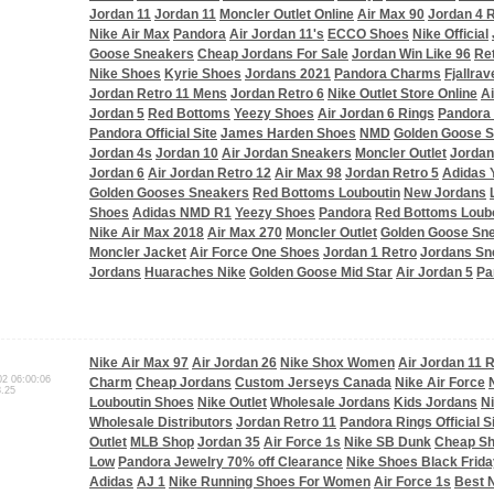
Jordan 11
Jordan 11
Moncler Outlet Online
Air Max 90
Jordan 4 
Nike Air Max
Pandora
Air Jordan 11's
ECCO Shoes
Nike Official
Goose Sneakers
Cheap Jordans For Sale
Jordan Win Like 96
Re
Nike Shoes
Kyrie Shoes
Jordans 2021
Pandora Charms
Fjallra
Jordan Retro 11 Mens
Jordan Retro 6
Nike Outlet Store Online
Ai
Jordan 5
Red Bottoms
Yeezy Shoes
Air Jordan 6 Rings
Pandora
Pandora Official Site
James Harden Shoes
NMD
Golden Goose S
Jordan 4s
Jordan 10
Air Jordan Sneakers
Moncler Outlet
Jordan
Jordan 6
Air Jordan Retro 12
Air Max 98
Jordan Retro 5
Adidas 
Golden Gooses Sneakers
Red Bottoms Louboutin
New Jordans
Shoes
Adidas NMD R1
Yeezy Shoes
Pandora
Red Bottoms Loub
Nike Air Max 2018
Air Max 270
Moncler Outlet
Golden Goose Sn
Moncler Jacket
Air Force One Shoes
Jordan 1 Retro
Jordans Sn
Jordans
Huaraches Nike
Golden Goose Mid Star
Air Jordan 5
Pa
Nike Air Max 97
Air Jordan 26
Nike Shox Women
Air Jordan 11 
02 06:00:06
Charm
Cheap Jordans
Custom Jerseys Canada
Nike Air Force
8.25
Louboutin Shoes
Nike Outlet
Wholesale Jordans
Kids Jordans
Ni
Wholesale Distributors
Jordan Retro 11
Pandora Rings Official S
Outlet
MLB Shop
Jordan 35
Air Force 1s
Nike SB Dunk
Cheap S
Low
Pandora Jewelry 70% off Clearance
Nike Shoes Black Frida
Adidas
AJ 1
Nike Running Shoes For Women
Air Force 1s
Best 