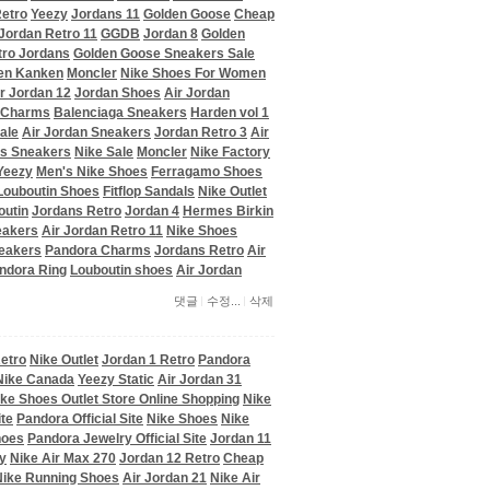
Retro
Yeezy
Jordans 11
Golden Goose
Cheap
Jordan Retro 11
GGDB
Jordan 8
Golden
tro Jordans
Golden Goose Sneakers Sale
ven Kanken
Moncler
Nike Shoes For Women
r Jordan 12
Jordan Shoes
Air Jordan
 Charms
Balenciaga Sneakers
Harden vol 1
ale
Air Jordan Sneakers
Jordan Retro 3
Air
s Sneakers
Nike Sale
Moncler
Nike Factory
Yeezy
Men's Nike Shoes
Ferragamo Shoes
Louboutin Shoes
Fitflop Sandals
Nike Outlet
outin
Jordans Retro
Jordan 4
Hermes Birkin
eakers
Air Jordan Retro 11
Nike Shoes
eakers
Pandora Charms
Jordans Retro
Air
ndora Ring
Louboutin shoes
Air Jordan
댓글
수정...
삭제
Retro
Nike Outlet
Jordan 1 Retro
Pandora
Nike Canada
Yeezy Static
Air Jordan 31
ke Shoes Outlet Store Online Shopping
Nike
ite
Pandora Official Site
Nike Shoes
Nike
hoes
Pandora Jewelry Official Site
Jordan 11
y
Nike Air Max 270
Jordan 12 Retro
Cheap
Nike Running Shoes
Air Jordan 21
Nike Air