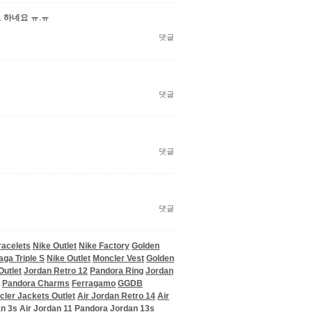
 하네요 ㅠ.ㅠ
댓글
댓글
댓글
댓글
acelets
Nike Outlet
Nike Factory
Golden
aga Triple S
Nike Outlet
Moncler Vest
Golden
Outlet
Jordan Retro 12
Pandora Ring
Jordan
Pandora Charms
Ferragamo
GGDB
ler Jackets Outlet
Air Jordan Retro 14
Air
n 3s
Air Jordan 11
Pandora
Jordan 13s