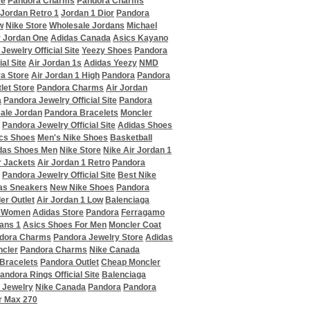
ke
Pandora Charms
Pandora Charms
Jordan Retro 1
Jordan 1 Dior
Pandora
w
Nike Store
Wholesale Jordans
Michael
r Jordan One
Adidas Canada
Asics Kayano
Jewelry Official Site
Yeezy Shoes
Pandora
al Site
Air Jordan 1s
Adidas Yeezy
NMD
a Store
Air Jordan 1 High
Pandora
Pandora
let Store
Pandora Charms
Air Jordan
a
Pandora Jewelry Official Site
Pandora
ale Jordan
Pandora Bracelets
Moncler
Pandora Jewelry Official Site
Adidas Shoes
cs Shoes
Men's Nike Shoes
Basketball
das Shoes Men
Nike Store
Nike Air Jordan 1
r Jackets
Air Jordan 1 Retro
Pandora
Pandora Jewelry Official Site
Best Nike
as Sneakers
New Nike Shoes
Pandora
er Outlet
Air Jordan 1 Low
Balenciaga
s Women
Adidas Store
Pandora
Ferragamo
ans 1
Asics Shoes For Men
Moncler Coat
dora Charms
Pandora Jewelry Store
Adidas
ncler
Pandora Charms
Nike Canada
Bracelets
Pandora Outlet
Cheap Moncler
andora Rings Official Site
Balenciaga
 Jewelry
Nike Canada
Pandora
Pandora
r Max 270