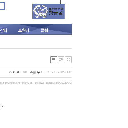
조회 수
추천 수
10848
1
2012.01.27 04:44:12
der.com/index.php?mid=User_guide&document_srl=23169042
다.