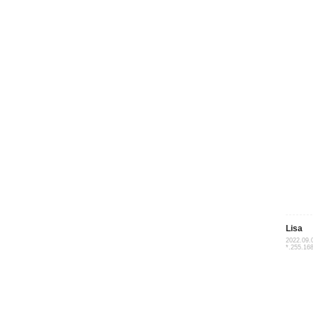
Lisa
2022.09.
*.255.16