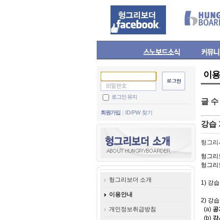
이용
로그인 유지
글 
회원가입
ID/PW 찾기
강습 
헝그리
헝그리
헝그리보
헝그리보더 소개
1) 
이용안내
2) 강
개인정보취급방침
(a)
공
(b)
강