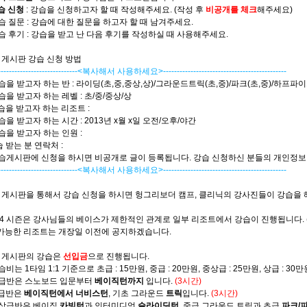
습 신청
: 강습을 신청하고자 할 때 작성해주세요. (작성 후
비공개를 체크
해주세요)
강습 질문 : 강습에 대한 질문을 하고자 할 때 남겨주세요.
강습 후기 : 강습을 받고 난 다음 후기를 작성하실 때 사용해주세요.
습 게시판 강습 신청 방법
------------------------------<복사해서 사용하세요>---------------------------------------------
강습을 받고자 하는 반 : 라이딩(초,중,중상,상)/그라운드트릭(초,중)/파크(초,중)/하프파이
강습을 받고자 하는 레벨 : 초/중/중상/상
강습을 받고자 하는 리조트 :
강습을 받고자 하는 시간 : 2013년 x월 x일 오전/오후/야간
강습을 받고자 하는 인원 :
습 받는 분 연락처 :
강습게시판에 신청을 하시면 비공개로 글이 등록됩니다. 강습 신청하신 분들의 개인정보
------------------------------<복사해서 사용하세요>---------------------------------------------
습 게시판을 통해서 강습 신청을 하시면 헝그리보더 캠프, 클리닉의 강사진들이 강습을
3/14 시즌은 강사님들의 베이스가 제한적인 관계로 일부 리조트에서 강습이 진행됩니다. 
 가능한 리조트는 개장일 이전에 공지하겠습니다.
습 게시판의 강습은
선입금
으로 진행됩니다.
습비는 1타임 1:1 기준으로 초급 : 15만원, 중급 : 20만원, 중상급 : 25만원, 상급 : 30
 초급반은 스노보드 입문부터
베이직턴까지
입니다.
(3시간)
중급반은
베이직턴에서 너비스턴
, 기초 그라운드
트릭
입니다.
(3시간)
중상급반은 베이직
카빙턴
과 인터미디엇
슬라이딩턴
, 중급 그라운드 트릭과 초급
파크/