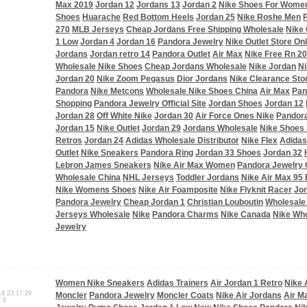
Max 2019
Jordan 12
Jordans 13
Jordan 2
Nike Shoes For Wome
Shoes
Huarache
Red Bottom Heels
Jordan 25
Nike Roshe Men
270
MLB Jerseys
Cheap Jordans Free Shipping Wholesale
Nike
1 Low
Jordan 4
Jordan 16
Pandora Jewelry
Nike Outlet Store On
Jordans
Jordan retro 14
Pandora Outlet
Air Max
Nike Free Rn 2
Wholesale Nike Shoes
Cheap Jordans Wholesale
Nike Jordan
Ni
Jordan 20
Nike Zoom Pegasus
Dior Jordans
Nike Clearance Sto
Pandora
Nike Metcons
Wholesale Nike Shoes China
Air Max
Pan
Shopping
Pandora Jewelry Official Site
Jordan Shoes
Jordan 12
Jordan 28
Off White Nike
Jordan 30
Air Force Ones Nike
Pandora
Jordan 15
Nike Outlet
Jordan 29
Jordans Wholesale
Nike Shoes
Retros
Jordan 24
Adidas Wholesale Distributor
Nike Flex
Adidas
Outlet
Nike Sneakers
Pandora Ring
Jordan 33 Shoes
Jordan 32
Lebron James Sneakers
Nike Air Max Women
Pandora Jewelry
Wholesale China
NHL Jerseys
Toddler Jordans
Nike Air Max 95 
Nike Womens Shoes
Nike Air Foamposite
Nike Flyknit Racer
Jor
Pandora Jewelry
Cheap Jordan 1
Christian Louboutin
Wholesale
Jerseys Wholesale
Nike
Pandora Charms
Nike Canada
Nike Wh
Jewelry
Women Nike Sneakers
Adidas Trainers
Air Jordan 1 Retro
Nike 
14 23:17:29
Moncler
Pandora Jewelry
Moncler Coats
Nike Air Jordans
Air M
7.6