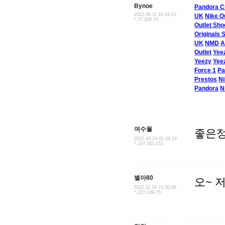
Bynoe
Pandora 
2022.06.11 10:18:03
UK
Nike O
*.77.206.73
Outlet Sho
Originals 
UK
NMD
A
Outlet
Yee
Yeezy
Yee
Force 1
Pa
Prestos
Ni
Pandora
N
여수월
좋은정
2022.10.24 01:28:19
*.167.243.151
별아80
오~ 
2022.11.16 23:30:46
*.227.139.75