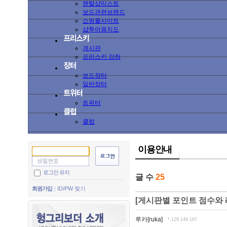
렌탈샵리스트
보드관련브랜드
쇼핑몰사이트
샵투어용지도
게시판
프리스키 강좌
보드장터
일반장터
트위터
클럽
이용안내
로그인 유지
글 수
25
회원가입
ID/PW 찾기
[게시판별 포인트 점수와 
루카[ruka]
*.128.149.167