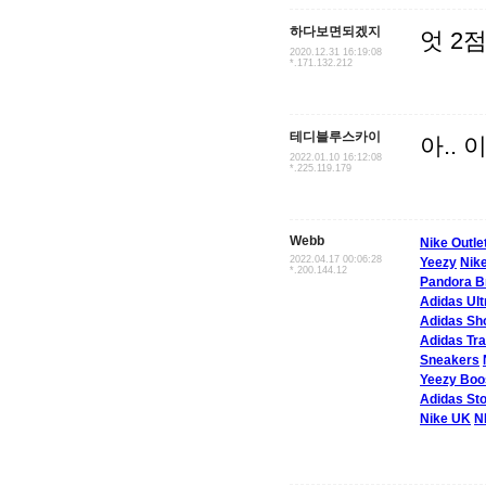
하다보면되겠지
엇 2
2020.12.31 16:19:08
*.171.132.212
테디블루스카이
아.. 
2022.01.10 16:12:08
*.225.119.179
Webb
Nike Outle
2022.04.17 00:06:28
Yeezy
Nike
*.200.144.12
Pandora B
Adidas Ul
Adidas Sh
Adidas Tra
Sneakers
Yeezy Boo
Adidas St
Nike UK
N