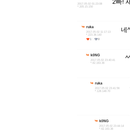
2빠!
2017.05.02 01:23:08
*.205.15.150
ruka
네
2017.05.02 11:17:13
*.223.38.140
1
0
k0NG
^
2017.05.02 23:40:41
*.62.163.36
ruka
2017.05.02 23:41:56
*.128.148.70
k0NG
2017.05.02 23:44:14
*.62.163.36