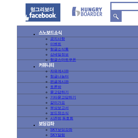
공지사항
이벤트
헝글소식통
샵세일정보
헝글스마트쿠폰
자유게시판
헝글나눔터
펀글게시판
토론방
묻고답하기
기타묻고답하기
같이가요
부상보고서
보드장소식
시즌방,동호회
SKY보딩강좌
SKY칼럼