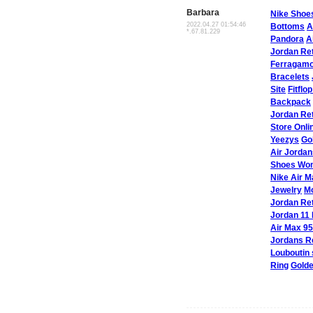
Barbara
Nike Shoe
2022.04.27 01:54:46
Bottoms
A
*.67.81.229
Pandora
A
Jordan Ret
Ferragam
Bracelets
Site
Fitflo
Backpack
Jordan Re
Store Onli
Yeezys
Go
Air Jordan
Shoes Wo
Nike Air M
Jewelry
Mo
Jordan Ret
Jordan 11
Air Max 95
Jordans R
Louboutin
Ring
Gold