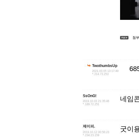
첨부 
TwothumbsUp
68
2021.03.05 13:17:49
*.214.73.253
SsOnG!
네임콘을
2019.10.03 21:35:46
*.189.72.251
제이피.
굿이
2019.10.12 00:56:23
*.234.23.159