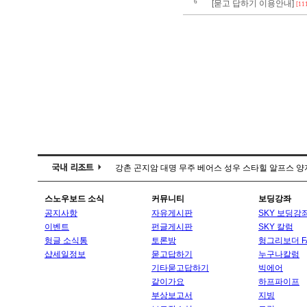
6
[묻고 답하기 이용안내]
[11
강촌
곤지암
대명
무주
베어스
성우
스타힐
알프스
양
스노우보드 소식
커뮤니티
보딩강좌
공지사항
자유게시판
SKY 보딩강
이벤트
펀글게시판
SKY 칼럼
헝글 소식통
토론방
헝그리보더 F
샵세일정보
묻고답하기
누구나칼럼
기타묻고답하기
빅에어
같이가요
하프파이프
부상보고서
지빙