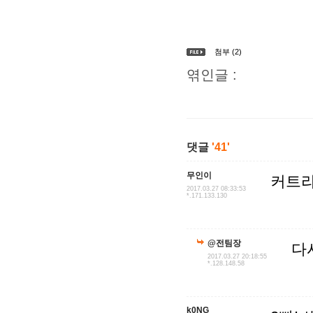
첨부 (2)
엮인글 :
댓글
'41'
무인이
커트라
2017.03.27 08:33:53
*.171.133.130
@전팀장
다
2017.03.27 20:18:55
*.128.148.58
k0NG