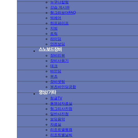
누구나칼럼
강습 게시판
헝그리보더FAQ
빅에어
하프파이프
지빙
트릭
라이딩
안전보딩
장비리뷰
장비사용기
데크
바인딩
부츠
장비셋팅
부츠바인딩궁합
헝글TV
동영상자료실
헝그리사진첩
일반사진첩
보딩음악
자료실
리조트별웹캠
리조트별날씨