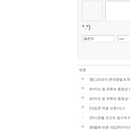
*.*)
번호
25
[헝그리보더 문의방법 & SN
24
[비미오 및 유튜브 동영상 업
23
[비미오 및 유튜브 동영상 주
22
[네임콘 적용 오류시]
[6]
»
[게시판별 포인트 점수와 
20
[레벨에 따른 네임콘(아이콘