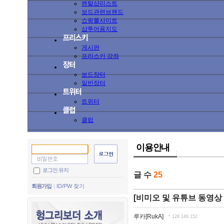
렌탈샵리스트
보드관련브랜드
쇼핑몰사이트
샵투어용지도
게시판
프리스키 강좌
보드장터
일반장터
트위터
클럽
이용안내
로그인 유지
글 수
25
회원가입
ID/PW 찾기
[비미오 및 유튜브 동영상 
루카[RukA]
*.128.149.152