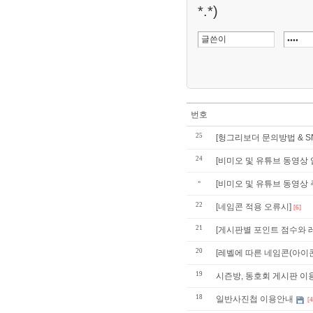
*.*)
번호
25
[헝그리보더 문의방법 & SN
24
[비미오 및 유튜브 동영상 업
»
[비미오 및 유튜브 동영상 주
22
[네임콘 적용 오류시]
[6]
21
[게시판별 포인트 점수와 
20
[레벨에 따른 네임콘(아이콘
19
시즌방, 동호회 게시판 이용안내 
18
일반사진첩 이용안내
[4