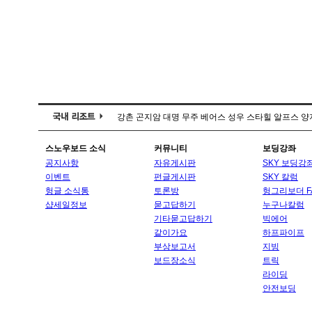
강촌
곤지암
대명
무주
베어스
성우
스타힐
알프스
양
스노우보드 소식
커뮤니티
보딩강좌
공지사항
자유게시판
SKY 보딩강
이벤트
펀글게시판
SKY 칼럼
헝글 소식통
토론방
헝그리보더 F
샵세일정보
묻고답하기
누구나칼럼
기타묻고답하기
빅에어
같이가요
하프파이프
부상보고서
지빙
보드장소식
트릭
라이딩
안전보딩