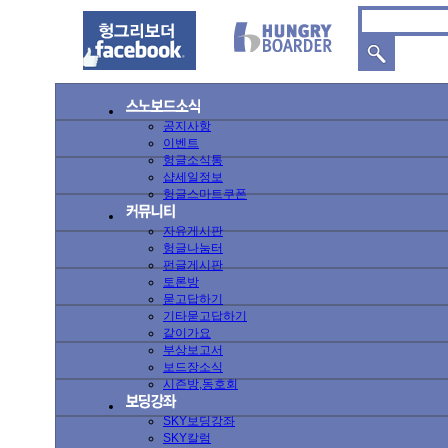
공지사항
이벤트
헝글소식통
샵세일정보
헝글스마트쿠폰
자유게시판
헝글나눔터
펀글게시판
토론방
묻고답하기
기타묻고답하기
같이가요
부상보고서
보드장소식
시즌방,동호회
SKY보딩강좌
SKY칼럼