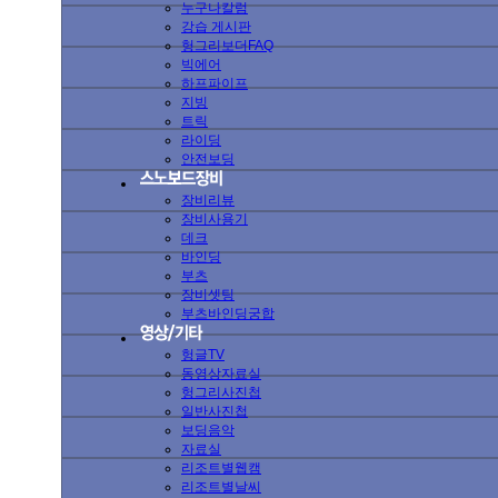
누구나칼럼
강습 게시판
헝그리보더FAQ
빅에어
하프파이프
지빙
트릭
라이딩
안전보딩
장비리뷰
장비사용기
데크
바인딩
부츠
장비셋팅
부츠바인딩궁합
헝글TV
동영상자료실
헝그리사진첩
일반사진첩
보딩음악
자료실
리조트별웹캠
리조트별날씨